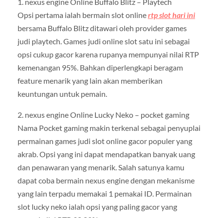
1. nexus engine Online Buffalo Blitz – Playtech
Opsi pertama ialah bermain slot online
rtp slot hari ini
bersama Buffalo Blitz ditawari oleh provider games
judi playtech. Games judi online slot satu ini sebagai
opsi cukup gacor karena rupanya mempunyai nilai RTP
kemenangan 95%. Bahkan diperlengkapi beragam
feature menarik yang lain akan memberikan
keuntungan untuk pemain.
2. nexus engine Online Lucky Neko – pocket gaming
Nama Pocket gaming makin terkenal sebagai penyuplai
permainan games judi slot online gacor populer yang
akrab. Opsi yang ini dapat mendapatkan banyak uang
dan penawaran yang menarik. Salah satunya kamu
dapat coba bermain nexus engine dengan mekanisme
yang lain terpadu memakai 1 pemakai ID. Permainan
slot lucky neko ialah opsi yang paling gacor yang