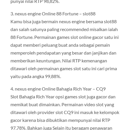
punyai nilai RTP 98,82%.
3. nexus engine Online 88 Fortune – slot88
Kamu bisa juga bermain nexus engine bersama slot88
dan salah satunya paling recommended misalkan ialah
88 Fortune. Permainan games slot online gacor satu ini
dapat memberi peluang buat anda sebagai pemain
memperoleh pendapatan yang besar dan janjikan dan
memberikan keuntungan. Nilai RTP kemenangan
ditawari oleh permainan games slot satu ini cari prima
yaitu pada angka 99,88%.
4. nexus engine Online Bahagia Rich Year – CQ9
Slot Bahagia Rich Year opsi games slot juga gacor dan
memikat buat dimainkan. Permainan video slot yang
ditawari oleh provider slot CQ9 ini masuk ke kelompok
gacor karena bisa dibuktikan mempunyai nilai RTP
97.78%. Bahkan juga Selain itu beragam penawaran