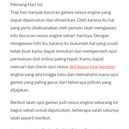
Menang Hari Ini
Tiap hari banyak bocoran games nexus engine yang
dapat diputuskan dan dimainkan. Oleh karena itu hal
yang perlu dilaksanakan oleh pemain ialah mengawasi
info bocoran nexus engine sehari-harinya. Dengan
mengawasi info itu, karena itu bukanlah hal yang susah
kelak buat kamu dapat temukan dan memperoleh opsi
permainan slot online paling tepat. Kamu dapat
mencari dan check opsi nexus
slot bonus new member
engine yang ada hingga tahu dan memahami mana opsi
games yang paling gacor dari beberapa pilihan yang
dijajakan.
Berikut ialah opsi games judi nexus engine sekarang ini
bagus sekali untuk diputuskan, beberapa salah satunya
ialah seperti berikut: