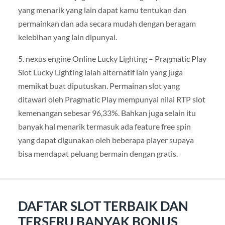
yang menarik yang lain dapat kamu tentukan dan
permainkan dan ada secara mudah dengan beragam
kelebihan yang lain dipunyai.
5. nexus engine Online Lucky Lighting – Pragmatic Play
Slot Lucky Lighting ialah alternatif lain yang juga
memikat buat diputuskan. Permainan slot yang
ditawari oleh Pragmatic Play mempunyai nilai RTP slot
kemenangan sebesar 96,33%. Bahkan juga selain itu
banyak hal menarik termasuk ada feature free spin
yang dapat digunakan oleh beberapa player supaya
bisa mendapat peluang bermain dengan gratis.
DAFTAR SLOT TERBAIK DAN
TERSERU BANYAK BONUS