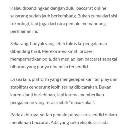
Kalau dibandingkan dengan dulu, baccarat online
sekarang sudah jauh berkembang. Bukan cuma dari sisi
teknologi, tapi juga dari cara pemain memandang
permainan ini.
Sekarang, banyak yang lebih fokus ke pengalaman
dibanding hasil. Mereka menikmati proses,
memperhatikan pola, dan menjadikan baccarat sebagai
hiburan yang punya dinamika tersendiri.
Di sisi lain, platform yang mengedepankan fair play dan
stabilitas cenderung lebih sering dibicarakan. Bukan
karena janji berlebihan, tapi karena memberikan
pengalaman yang terasa lebih “masuk akal”.
Pada akhirnya, setiap pemain punya cara sendiri dalam
menikmati baccarat. Ada yang suka eksplorasi, ada