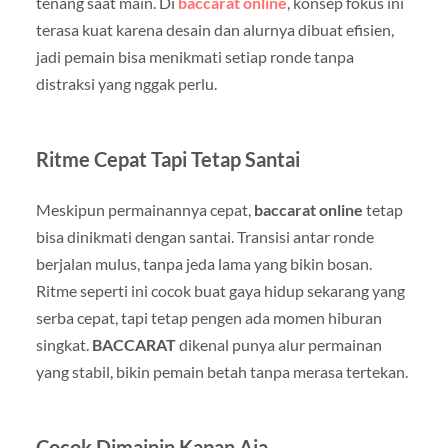
tenang saat main. Di
baccarat online
, konsep fokus ini
terasa kuat karena desain dan alurnya dibuat efisien,
jadi pemain bisa menikmati setiap ronde tanpa
distraksi yang nggak perlu.
Ritme Cepat Tapi Tetap Santai
Meskipun permainannya cepat,
baccarat online
tetap
bisa dinikmati dengan santai. Transisi antar ronde
berjalan mulus, tanpa jeda lama yang bikin bosan.
Ritme seperti ini cocok buat gaya hidup sekarang yang
serba cepat, tapi tetap pengen ada momen hiburan
singkat.
BACCARAT
dikenal punya alur permainan
yang stabil, bikin pemain betah tanpa merasa tertekan.
Cocok Dimainin Kapan Aja