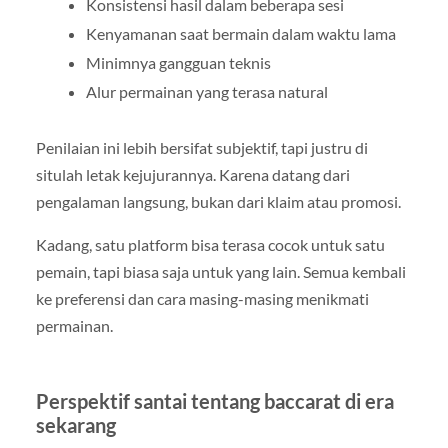
Konsistensi hasil dalam beberapa sesi
Kenyamanan saat bermain dalam waktu lama
Minimnya gangguan teknis
Alur permainan yang terasa natural
Penilaian ini lebih bersifat subjektif, tapi justru di
situlah letak kejujurannya. Karena datang dari
pengalaman langsung, bukan dari klaim atau promosi.
Kadang, satu platform bisa terasa cocok untuk satu
pemain, tapi biasa saja untuk yang lain. Semua kembali
ke preferensi dan cara masing-masing menikmati
permainan.
Perspektif santai tentang baccarat di era
sekarang