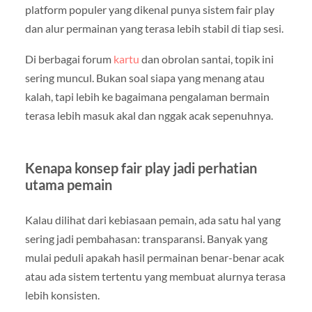
platform populer yang dikenal punya sistem fair play
dan alur permainan yang terasa lebih stabil di tiap sesi.
Di berbagai forum
kartu
dan obrolan santai, topik ini
sering muncul. Bukan soal siapa yang menang atau
kalah, tapi lebih ke bagaimana pengalaman bermain
terasa lebih masuk akal dan nggak acak sepenuhnya.
Kenapa konsep fair play jadi perhatian
utama pemain
Kalau dilihat dari kebiasaan pemain, ada satu hal yang
sering jadi pembahasan: transparansi. Banyak yang
mulai peduli apakah hasil permainan benar-benar acak
atau ada sistem tertentu yang membuat alurnya terasa
lebih konsisten.