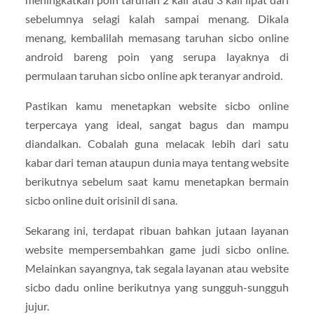
sebelumnya selagi kalah sampai menang. Dikala
menang, kembalilah memasang taruhan sicbo online
android bareng poin yang serupa layaknya di
permulaan taruhan sicbo online apk teranyar android.
Pastikan kamu menetapkan website sicbo online
terpercaya yang ideal, sangat bagus dan mampu
diandalkan. Cobalah guna melacak lebih dari satu
kabar dari teman ataupun dunia maya tentang website
berikutnya sebelum saat kamu menetapkan bermain
sicbo online duit orisinil di sana.
Sekarang ini, terdapat ribuan bahkan jutaan layanan
website mempersembahkan game judi sicbo online.
Melainkan sayangnya, tak segala layanan atau website
sicbo dadu online berikutnya yang sungguh-sungguh
jujur.