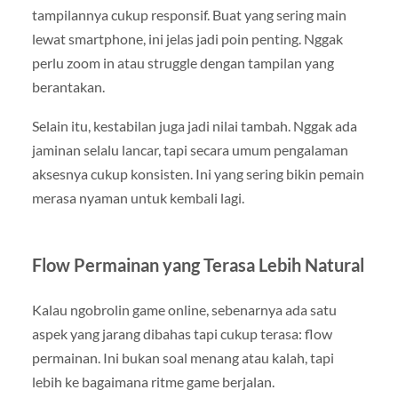
tampilannya cukup responsif. Buat yang sering main
lewat smartphone, ini jelas jadi poin penting. Nggak
perlu zoom in atau struggle dengan tampilan yang
berantakan.
Selain itu, kestabilan juga jadi nilai tambah. Nggak ada
jaminan selalu lancar, tapi secara umum pengalaman
aksesnya cukup konsisten. Ini yang sering bikin pemain
merasa nyaman untuk kembali lagi.
Flow Permainan yang Terasa Lebih Natural
Kalau ngobrolin game online, sebenarnya ada satu
aspek yang jarang dibahas tapi cukup terasa: flow
permainan. Ini bukan soal menang atau kalah, tapi
lebih ke bagaimana ritme game berjalan.