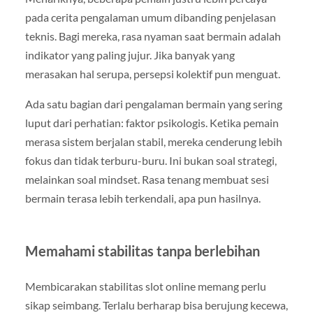
pada cerita pengalaman umum dibanding penjelasan
teknis. Bagi mereka, rasa nyaman saat bermain adalah
indikator yang paling jujur. Jika banyak yang
merasakan hal serupa, persepsi kolektif pun menguat.
Ada satu bagian dari pengalaman bermain yang sering
luput dari perhatian: faktor psikologis. Ketika pemain
merasa sistem berjalan stabil, mereka cenderung lebih
fokus dan tidak terburu-buru. Ini bukan soal strategi,
melainkan soal mindset. Rasa tenang membuat sesi
bermain terasa lebih terkendali, apa pun hasilnya.
Memahami stabilitas tanpa berlebihan
Membicarakan stabilitas slot online memang perlu
sikap seimbang. Terlalu berharap bisa berujung kecewa,