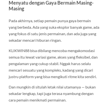
Menyatu dengan Gaya Bermain Masing-
Masing
Pada akhirnya, setiap pemain punya gaya bermain
yang berbeda. Ada yang suka eksplor banyak game, ada
yang fokus di satu jenis permainan, dan ada juga yang
sekadar mencari hiburan ringan.
KLIKWIN88 bisa dibilang mencoba mengakomodasi
semua itu lewat variasi game, akses yang fleksibel, dan
pengalaman yang cukup stabil. Nggak harus selalu
mencari sesuatu yang kompleks, kadang yang dicari
justru platform yang bisa mengikuti ritme kita sendiri.
Dan mungkin di situlah letak nilai utamanya — bukan
sekadar lengkap, tapi juga terasa nyambung dengan
cara pemain menikmati permainan.