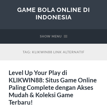
GAME BOLA ONLINE DI
INDONESIA
SHOW MENU
TAG:
KLIKWIN88 LINK ALTERNATIF
Level Up Your Play di
KLIKWIN88: Situs Game Online
Paling Complete dengan Akses
Mudah & Koleksi Game
Terbaru!