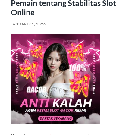
Pemain tentang Stabilitas Slot
Online
JANUARI 31, 2026