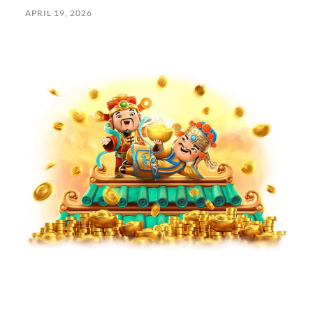
APRIL 19, 2026