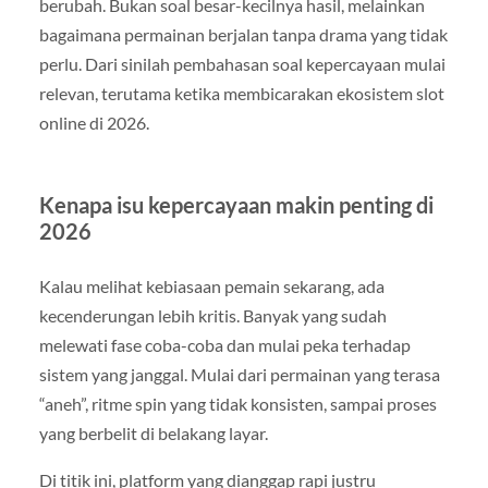
berubah. Bukan soal besar-kecilnya hasil, melainkan
bagaimana permainan berjalan tanpa drama yang tidak
perlu. Dari sinilah pembahasan soal kepercayaan mulai
relevan, terutama ketika membicarakan ekosistem slot
online di 2026.
Kenapa isu kepercayaan makin penting di
2026
Kalau melihat kebiasaan pemain sekarang, ada
kecenderungan lebih kritis. Banyak yang sudah
melewati fase coba-coba dan mulai peka terhadap
sistem yang janggal. Mulai dari permainan yang terasa
“aneh”, ritme spin yang tidak konsisten, sampai proses
yang berbelit di belakang layar.
Di titik ini, platform yang dianggap rapi justru