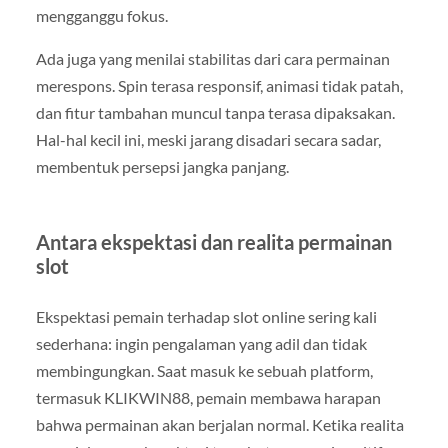
mengganggu fokus.
Ada juga yang menilai stabilitas dari cara permainan
merespons. Spin terasa responsif, animasi tidak patah,
dan fitur tambahan muncul tanpa terasa dipaksakan.
Hal-hal kecil ini, meski jarang disadari secara sadar,
membentuk persepsi jangka panjang.
Antara ekspektasi dan realita permainan
slot
Ekspektasi pemain terhadap slot online sering kali
sederhana: ingin pengalaman yang adil dan tidak
membingungkan. Saat masuk ke sebuah platform,
termasuk KLIKWIN88, pemain membawa harapan
bahwa permainan akan berjalan normal. Ketika realita