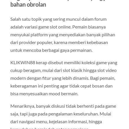
bahan obrolan
Salah satu topik yang sering muncul dalam forum
adalah variasi game slot online. Pemain biasanya
menyukai platform yang menyediakan banyak pilihan
dari provider populer, karena memberi kebebasan
untuk mencoba berbagai gaya permainan.
KLIKWIN88 kerap disebut memiliki koleksi game yang
cukup beragam, mulai dari slot klasik hingga slot video
modern dengan fitur yang lebih dinamis. Bagi pemain,
keberagaman ini penting agar tidak cepat bosan dan
bisa menyesuaikan mood bermain.
Menariknya, banyak diskusi tidak berhenti pada game
saja, tapi juga pada pengalaman keseluruhan. Mulai
dari navigasi menu, kejelasan informasi, hingga