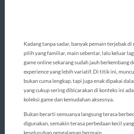
Kadang tanpa sadar, banyak pemain terjebak di r
pilih yang familiar, main sebentar, lalu keluar la
game online sekarang sudah jauh berkembang de
experience yang lebih variatif. Di titik ini, mu
bukan cuma lengkap, tapi juga enak dipakai dal
yang cukup sering dibicarakan di konteks ini ad
koleksi game dan kemudahan aksesnya.
Bukan berarti semuanya langsung terasa berbeda
digunakan, semakin terasa perbedaan kecil yan
keseluruhan pengalaman bermain.