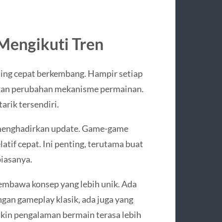
Mengikuti Tren
ling cepat berkembang. Hampir setiap
hkan perubahan mekanisme permainan.
tarik tersendiri.
menghadirkan update. Game-game
atif cepat. Ini penting, terutama buat
biasanya.
membawa konsep yang lebih unik. Ada
an gameplay klasik, ada juga yang
 bikin pengalaman bermain terasa lebih