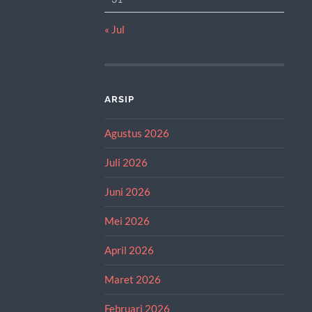
« Jul
ARSIP
Agustus 2026
Juli 2026
Juni 2026
Mei 2026
April 2026
Maret 2026
Februari 2026