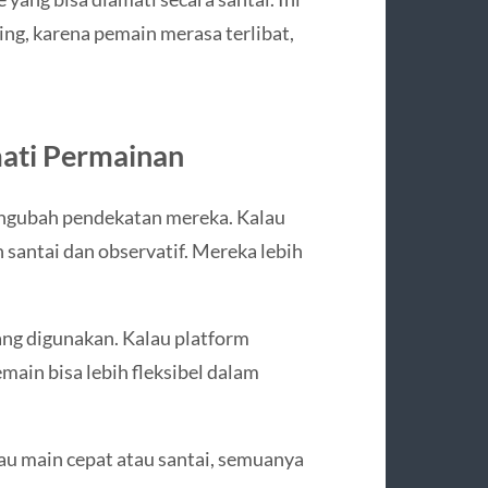
ing, karena pemain merasa terlibat,
ati Permainan
ngubah pendekatan mereka. Kalau
h santai dan observatif. Mereka lebih
ang digunakan. Kalau platform
ain bisa lebih fleksibel dalam
Mau main cepat atau santai, semuanya