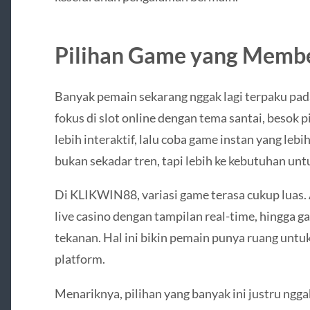
Pilihan Game yang Memb
Banyak pemain sekarang nggak lagi terpaku pada 
fokus di slot online dengan tema santai, besok 
lebih interaktif, lalu coba game instan yang leb
bukan sekadar tren, tapi lebih ke kebutuhan un
Di KLIKWIN88, variasi game terasa cukup luas.
live casino dengan tampilan real-time, hingga 
tekanan. Hal ini bikin pemain punya ruang untuk
platform.
Menariknya, pilihan yang banyak ini justru ng