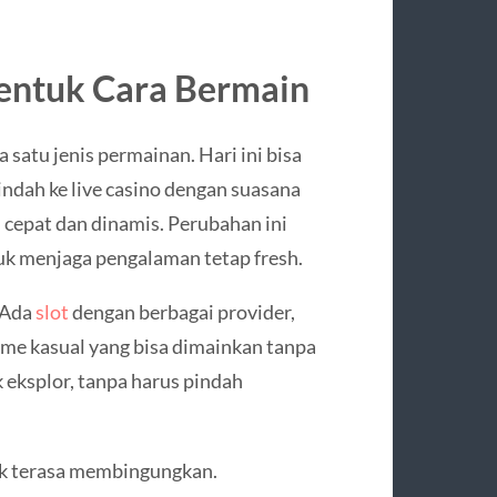
entuk Cara Bermain
satu jenis permainan. Hari ini bisa
pindah ke live casino dengan suasana
ih cepat dan dinamis. Perubahan ini
tuk menjaga pengalaman tetap fresh.
 Ada
slot
dengan berbagai provider,
game kasual yang bisa dimainkan tanpa
 eksplor, tanpa harus pindah
gak terasa membingungkan.