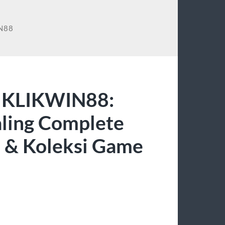
N88
di KLIKWIN88:
aling Complete
 & Koleksi Game