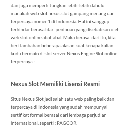
dan juga memperhitungkan lebih-lebih dahulu
manakah web slot nexus slot gampang menang dan
terpercaya nomer 1 di Indonesia. Hal ini sanggup
terhindar berasal dari penipuan yang disebabkan oleh
web slot online abal-abal. Maka berasal dari itu, kita
beri tambahan beberapa alasan kuat kenapa kalian
kudu bermain di slot server Nexus Engine Slot online
terpercaya :
Nexus Slot Memiliki Lisensi Resmi
Situs Nexus Slot jadi salah satu web paling baik dan
terpercaya di Indonesia yang sudah mempunyai
sertifikat formal berasal dari lembaga perjudian
internasional, seperti : PAGCOR.