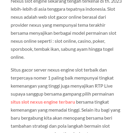
Nexus slot engine sekarang tengah terkenal di th. 2023
lebih-lebih di asia tenggara tepatnya indonesia. Slot
nexus adalah web slot gacor online berasal dari
provider nexus yang mempunyai tema terakhir
bersama menyajikan berbagai model permainan slot
nexus online seperti : slot online, casino, poker,
sporsbook, tembak ikan, sabung ayam hingga togel
online.
Situs gacor server nexus engine slot terbaik dan
terpercaya nomer 1 paling baik mempunyai tingkat
kemenangan yang tinggi juga menyajikan RTP Live
supaya sanggup bersama gampang pilih permainan
situs slot nexus engine terbaru
bersama tingkat
kemenangan yang memadai tinggi. Selain itu bagi yang
baru bergabung kita akan menopang bersama beri
tambahan strategi dan pola langkah bermain slot