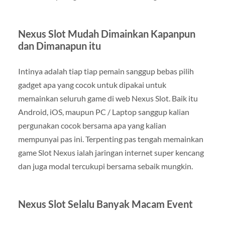
Nexus Slot Mudah Dimainkan Kapanpun
dan Dimanapun itu
Intinya adalah tiap tiap pemain sanggup bebas pilih
gadget apa yang cocok untuk dipakai untuk
memainkan seluruh game di web Nexus Slot. Baik itu
Android, iOS, maupun PC / Laptop sanggup kalian
pergunakan cocok bersama apa yang kalian
mempunyai pas ini. Terpenting pas tengah memainkan
game Slot Nexus ialah jaringan internet super kencang
dan juga modal tercukupi bersama sebaik mungkin.
Nexus Slot Selalu Banyak Macam Event