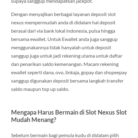
supaya sanggup mendapatkan jackpot.
Dengan menyajikan berbagai layanan deposit slot
nexus mempermudah anda di didalam hal deposit
berasal dari via bank lokal indonesia, pulsa hingga
bersama ewallet. Untuk Ewallet anda juga sanggup
menggunakannya tidak hanyalah untuk deposit
sanggup juga untuk jadi rekening utama untuk daftar
dan penarikan saldo kemenangan. Macam rekening
ewallet seperti dana, ovo, linkaja, gopay dan shopeepay
sanggup digunakan deposit bersama langkah transfer
saldo maupun top up saldo.
Mengapa Harus Bermain di Slot Nexus Slot
Mudah Menang?
Sebelum bermain bagi pemula kudu di didalam pilih