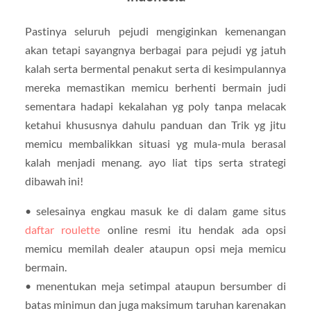
Pastinya seluruh pejudi mengiginkan kemenangan
akan tetapi sayangnya berbagai para pejudi yg jatuh
kalah serta bermental penakut serta di kesimpulannya
mereka memastikan memicu berhenti bermain judi
sementara hadapi kekalahan yg poly tanpa melacak
ketahui khususnya dahulu panduan dan Trik yg jitu
memicu membalikkan situasi yg mula-mula berasal
kalah menjadi menang. ayo liat tips serta strategi
dibawah ini!
• selesainya engkau masuk ke di dalam game situs
daftar
roulette
online resmi itu hendak ada opsi
memicu memilah dealer ataupun opsi meja memicu
bermain.
• menentukan meja setimpal ataupun bersumber di
batas minimun dan juga maksimum taruhan karenakan