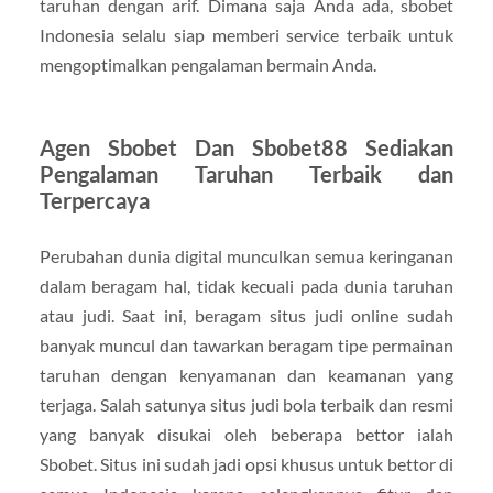
taruhan dengan arif. Dimana saja Anda ada, sbobet
Indonesia selalu siap memberi service terbaik untuk
mengoptimalkan pengalaman bermain Anda.
Agen Sbobet Dan Sbobet88 Sediakan
Pengalaman Taruhan Terbaik dan
Terpercaya
Perubahan dunia digital munculkan semua keringanan
dalam beragam hal, tidak kecuali pada dunia taruhan
atau judi. Saat ini, beragam situs judi online sudah
banyak muncul dan tawarkan beragam tipe permainan
taruhan dengan kenyamanan dan keamanan yang
terjaga. Salah satunya situs judi bola terbaik dan resmi
yang banyak disukai oleh beberapa bettor ialah
Sbobet. Situs ini sudah jadi opsi khusus untuk bettor di