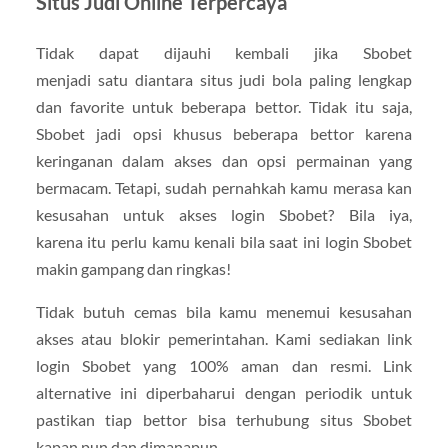
Situs Judi Online Terpercaya
Tidak dapat dijauhi kembali jika Sbobet
menjadi satu diantara situs judi bola paling lengkap
dan favorite untuk beberapa bettor. Tidak itu saja,
Sbobet jadi opsi khusus beberapa bettor karena
keringanan dalam akses dan opsi permainan yang
bermacam. Tetapi, sudah pernahkah kamu merasa kan
kesusahan untuk akses login Sbobet? Bila iya,
karena itu perlu kamu kenali bila saat ini login Sbobet
makin gampang dan ringkas!
Tidak butuh cemas bila kamu menemui kesusahan
akses atau blokir pemerintahan. Kami sediakan link
login Sbobet yang 100% aman dan resmi. Link
alternative ini diperbaharui dengan periodik untuk
pastikan tiap bettor bisa terhubung situs Sbobet
kapan pun dan dimanapun.