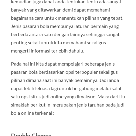
kemudian juga dapat anda tentukan tentu ada sangat
banyak yang ditawarkan demi dapat memahami
bagaimana cara untuk menentukan pilihan yang tepat.
Jenis pasaran bola mempunyai aturan bermain yang
berbeda antara satu dengan lainnya sehingga sangat
penting sekali untuk kita memahami sekaligus
mengerti informasi terlebih dahulu.
Pada hal ini kita dapat mempelajari beberapa jenis
pasaran bola berdasarkan opsi terpopuler sekaligus
pilihan dimana saat ini banyak pemainnya. Jadi anda
dapat lebih leluasa lagi untuk bergabung melalui salah
satu opsi situs judi online yang dimaksud. Maka dari itu
simaklah berikut ini merupakan jenis taruhan pada judi
bola online terkenal :
Double Chance