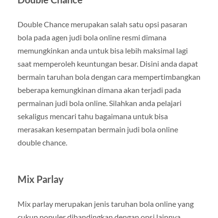
Double Chance merupakan salah satu opsi pasaran
bola pada agen judi bola online resmi dimana
memungkinkan anda untuk bisa lebih maksimal lagi
saat memperoleh keuntungan besar. Disini anda dapat
bermain taruhan bola dengan cara mempertimbangkan
beberapa kemungkinan dimana akan terjadi pada
permainan judi bola online. Silahkan anda pelajari
sekaligus mencari tahu bagaimana untuk bisa
merasakan kesempatan bermain judi bola online
double chance.
Mix Parlay
Mix parlay merupakan jenis taruhan bola online yang
cukup populer dibandingkan dengan opsi lainnya.