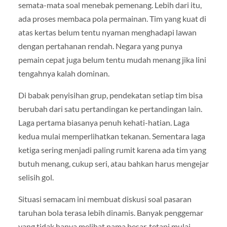
semata-mata soal menebak pemenang. Lebih dari itu,
ada proses membaca pola permainan. Tim yang kuat di
atas kertas belum tentu nyaman menghadapi lawan
dengan pertahanan rendah. Negara yang punya
pemain cepat juga belum tentu mudah menang jika lini
tengahnya kalah dominan.
Di babak penyisihan grup, pendekatan setiap tim bisa
berubah dari satu pertandingan ke pertandingan lain.
Laga pertama biasanya penuh kehati-hatian. Laga
kedua mulai memperlihatkan tekanan. Sementara laga
ketiga sering menjadi paling rumit karena ada tim yang
butuh menang, cukup seri, atau bahkan harus mengejar
selisih gol.
Situasi semacam ini membuat diskusi soal pasaran
taruhan bola terasa lebih dinamis. Banyak penggemar
yang tidak hanya melihat nama besar, tetapi mulai