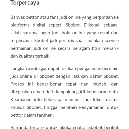
Terpercaya
Banyak bettor atau fans judi online yang berpindah ke
platforms digital seperti Sbobet. Dikenali sebagai
salah satunya agen judi bola online yang resmi dan
terpercaya, Sbobet jadi perintis saat sediakan service
permainan judi online secara beragam fitur menarik
dan kualitas terbaik.
Langkah awal agar dapat rasakan pengalaman bermain
judi online di Sbobet dengan lakukan daftar Sbobet.
Proses ini benar-benar cepat dan mudah, dan
ditegaskan aman dari dampak negatif kebocoran data.
Keamanan info beberapa member jadi fokus utama
khusus Sbobet, hingga memberi kenyamanan untuk
bettor dalam taruhan.
Bila anda tertarik untuk lakukan daftar Sbobet, berikut