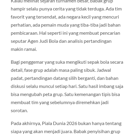
Kalau melihat sejarah turnamen besar, babak grup
hampir selalu punya cerita yang tidak terduga. Ada tim
favorit yang tersendat, ada negara kecil yang mencuri
perhatian, ada pemain muda yang tiba-tiba jadi bahan
pembicaraan. Hal seperti ini yang membuat pencarian
seputar Agen Judi Bola dan analisis pertandingan
makin ramai.
Bagi penggemar yang suka mengikuti sepak bola secara
detail, fase grup adalah masa paling sibuk. Jadwal
padat, pertandingan datang silih berganti, dan bahan
diskusi selalu muncul setiap hari. Satu hasil imbang saja
bisa mengubah peta grup. Satu kemenangan tipis bisa
membuat tim yang sebelumnya diremehkan jadi
sorotan.
Pada akhirnya, Piala Dunia 2026 bukan hanya tentang
siapa yang akan menjadi juara. Babak penyisihan grup