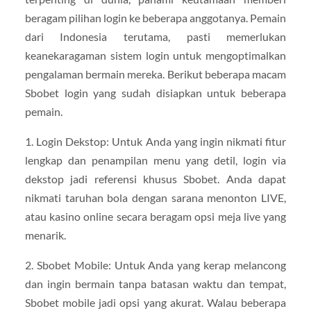
beragam pilihan login ke beberapa anggotanya. Pemain
dari Indonesia terutama, pasti memerlukan
keanekaragaman sistem login untuk mengoptimalkan
pengalaman bermain mereka. Berikut beberapa macam
Sbobet login yang sudah disiapkan untuk beberapa
pemain.
1. Login Dekstop: Untuk Anda yang ingin nikmati fitur
lengkap dan penampilan menu yang detil, login via
dekstop jadi referensi khusus Sbobet. Anda dapat
nikmati taruhan bola dengan sarana menonton LIVE,
atau kasino online secara beragam opsi meja live yang
menarik.
2. Sbobet Mobile: Untuk Anda yang kerap melancong
dan ingin bermain tanpa batasan waktu dan tempat,
Sbobet mobile jadi opsi yang akurat. Walau beberapa