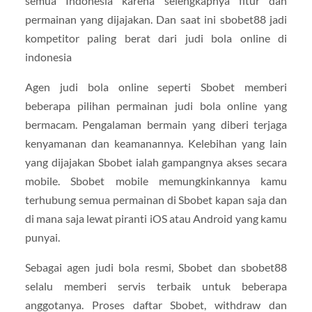
semua Indonesia karena selengkapnya fitur dan
permainan yang dijajakan. Dan saat ini sbobet88 jadi
kompetitor paling berat dari judi bola online di
indonesia
Agen judi bola online seperti Sbobet memberi
beberapa pilihan permainan judi bola online yang
bermacam. Pengalaman bermain yang diberi terjaga
kenyamanan dan keamanannya. Kelebihan yang lain
yang dijajakan Sbobet ialah gampangnya akses secara
mobile. Sbobet mobile memungkinkannya kamu
terhubung semua permainan di Sbobet kapan saja dan
di mana saja lewat piranti iOS atau Android yang kamu
punyai.
Sebagai agen judi bola resmi, Sbobet dan sbobet88
selalu memberi servis terbaik untuk beberapa
anggotanya. Proses daftar Sbobet, withdraw dan