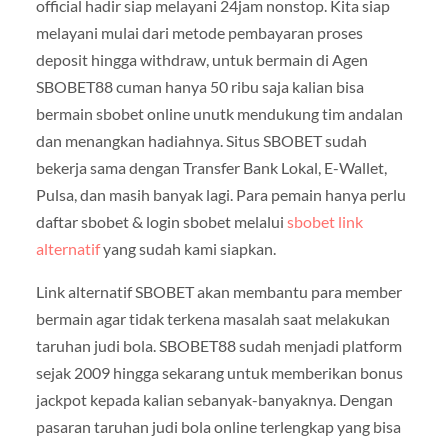
official hadir siap melayani 24jam nonstop. Kita siap
melayani mulai dari metode pembayaran proses
deposit hingga withdraw, untuk bermain di Agen
SBOBET88 cuman hanya 50 ribu saja kalian bisa
bermain sbobet online unutk mendukung tim andalan
dan menangkan hadiahnya. Situs SBOBET sudah
bekerja sama dengan Transfer Bank Lokal, E-Wallet,
Pulsa, dan masih banyak lagi. Para pemain hanya perlu
daftar sbobet & login sbobet melalui
sbobet link
alternatif
yang sudah kami siapkan.
Link alternatif SBOBET akan membantu para member
bermain agar tidak terkena masalah saat melakukan
taruhan judi bola. SBOBET88 sudah menjadi platform
sejak 2009 hingga sekarang untuk memberikan bonus
jackpot kepada kalian sebanyak-banyaknya. Dengan
pasaran taruhan judi bola online terlengkap yang bisa