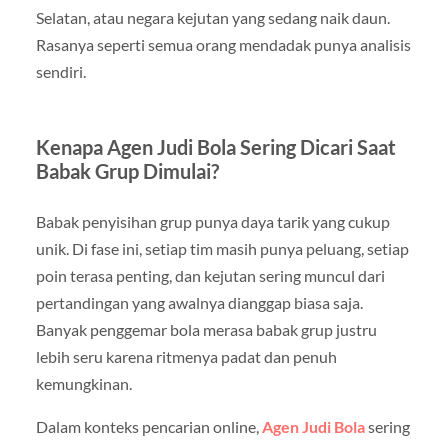
Selatan, atau negara kejutan yang sedang naik daun.
Rasanya seperti semua orang mendadak punya analisis
sendiri.
Kenapa Agen Judi Bola Sering Dicari Saat
Babak Grup Dimulai?
Babak penyisihan grup punya daya tarik yang cukup
unik. Di fase ini, setiap tim masih punya peluang, setiap
poin terasa penting, dan kejutan sering muncul dari
pertandingan yang awalnya dianggap biasa saja.
Banyak penggemar bola merasa babak grup justru
lebih seru karena ritmenya padat dan penuh
kemungkinan.
Dalam konteks pencarian online,
Agen Judi Bola
sering