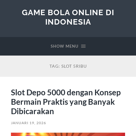
GAME BOLA ONLINE DI
INDONESIA
SHOW MENU
TAG:
SLOT 5RIBU
Slot Depo 5000 dengan Konsep
Bermain Praktis yang Banyak
Dibicarakan
JANUARI 19, 2026