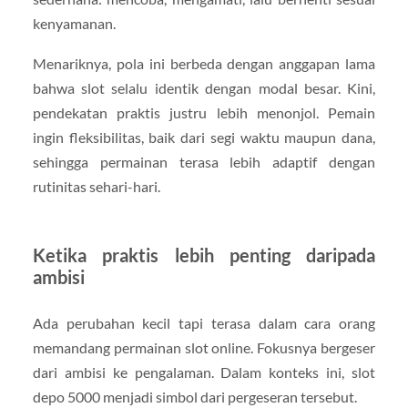
kenyamanan.
Menariknya, pola ini berbeda dengan anggapan lama
bahwa slot selalu identik dengan modal besar. Kini,
pendekatan praktis justru lebih menonjol. Pemain
ingin fleksibilitas, baik dari segi waktu maupun dana,
sehingga permainan terasa lebih adaptif dengan
rutinitas sehari-hari.
Ketika praktis lebih penting daripada
ambisi
Ada perubahan kecil tapi terasa dalam cara orang
memandang permainan slot online. Fokusnya bergeser
dari ambisi ke pengalaman. Dalam konteks ini, slot
depo 5000 menjadi simbol dari pergeseran tersebut.