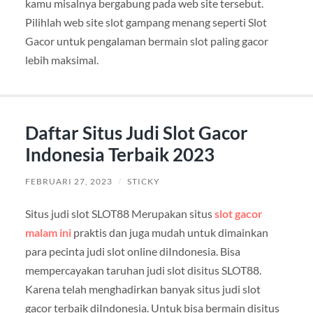
kamu misalnya bergabung pada web site tersebut.
Pilihlah web site slot gampang menang seperti Slot
Gacor untuk pengalaman bermain slot paling gacor
lebih maksimal.
Daftar Situs Judi Slot Gacor
Indonesia Terbaik 2023
FEBRUARI 27, 2023
/
STICKY
Situs judi slot SLOT88 Merupakan situs
slot gacor
malam ini
praktis dan juga mudah untuk dimainkan
para pecinta judi slot online diIndonesia. Bisa
mempercayakan taruhan judi slot disitus SLOT88.
Karena telah menghadirkan banyak situs judi slot
gacor terbaik diIndonesia. Untuk bisa bermain disitus