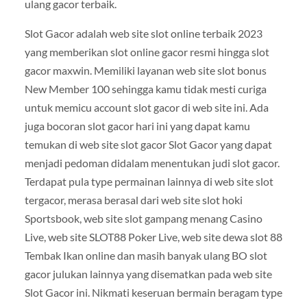
ulang gacor terbaik.
Slot Gacor adalah web site slot online terbaik 2023
yang memberikan slot online gacor resmi hingga slot
gacor maxwin. Memiliki layanan web site slot bonus
New Member 100 sehingga kamu tidak mesti curiga
untuk memicu account slot gacor di web site ini. Ada
juga bocoran slot gacor hari ini yang dapat kamu
temukan di web site slot gacor Slot Gacor yang dapat
menjadi pedoman didalam menentukan judi slot gacor.
Terdapat pula type permainan lainnya di web site slot
tergacor, merasa berasal dari web site slot hoki
Sportsbook, web site slot gampang menang Casino
Live, web site SLOT88 Poker Live, web site dewa slot 88
Tembak Ikan online dan masih banyak ulang BO slot
gacor julukan lainnya yang disematkan pada web site
Slot Gacor ini. Nikmati keseruan bermain beragam type