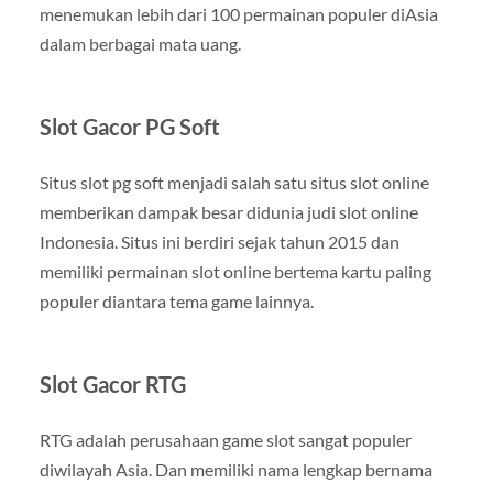
menemukan lebih dari 100 permainan populer diAsia
dalam berbagai mata uang.
Slot Gacor PG Soft
Situs slot pg soft menjadi salah satu situs slot online
memberikan dampak besar didunia judi slot online
Indonesia. Situs ini berdiri sejak tahun 2015 dan
memiliki permainan slot online bertema kartu paling
populer diantara tema game lainnya.
Slot Gacor RTG
RTG adalah perusahaan game slot sangat populer
diwilayah Asia. Dan memiliki nama lengkap bernama