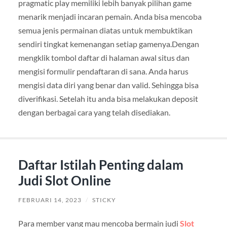
pragmatic play memiliki lebih banyak pilihan game
menarik menjadi incaran pemain. Anda bisa mencoba
semua jenis permainan diatas untuk membuktikan
sendiri tingkat kemenangan setiap gamenya.Dengan
mengklik tombol daftar di halaman awal situs dan
mengisi formulir pendaftaran di sana. Anda harus
mengisi data diri yang benar dan valid. Sehingga bisa
diverifikasi. Setelah itu anda bisa melakukan deposit
dengan berbagai cara yang telah disediakan.
Daftar Istilah Penting dalam
Judi Slot Online
FEBRUARI 14, 2023
/
STICKY
Para member yang mau mencoba bermain judi
Slot