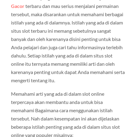
Gacor
terbaru dan mau serius menjalani permainan
tersebut, maka disarankan untuk memahami berbagai
istilah yang ada di dalamnya. Istilah yang ada di dalam
situs slot terbaru ini memang sebetulnya sangat
banyak dan oleh karenanya disini penting untuk bisa
Anda pelajari dan juga cari tahu informasinya terlebih
dahulu. Setiap istilah yang ada di dalam situs slot
online itu ternyata memang memiliki arti dan oleh
karenanya penting untuk dapat Anda memahami serta
mengerti tentang itu.
Memahami arti yang ada di dalam slot online
terpercaya akan membantu anda untuk bisa
memahami Bagaimana cara menggunakan istilah
tersebut. Nah dalam kesempatan ini akan dijelaskan
beberapa istilah penting yang ada di dalam situs slot
online yang populer misalnya: