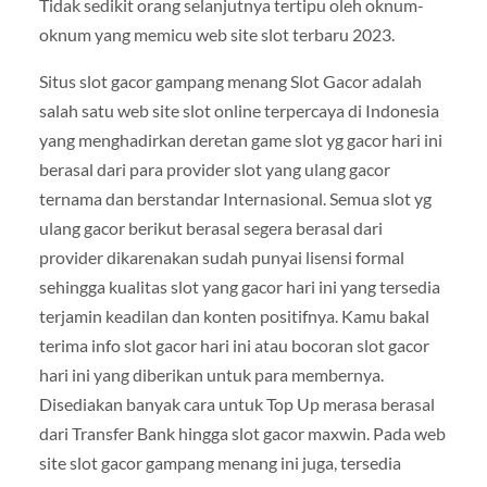
Tidak sedikit orang selanjutnya tertipu oleh oknum-
oknum yang memicu web site slot terbaru 2023.
Situs slot gacor gampang menang Slot Gacor adalah
salah satu web site slot online terpercaya di Indonesia
yang menghadirkan deretan game slot yg gacor hari ini
berasal dari para provider slot yang ulang gacor
ternama dan berstandar Internasional. Semua slot yg
ulang gacor berikut berasal segera berasal dari
provider dikarenakan sudah punyai lisensi formal
sehingga kualitas slot yang gacor hari ini yang tersedia
terjamin keadilan dan konten positifnya. Kamu bakal
terima info slot gacor hari ini atau bocoran slot gacor
hari ini yang diberikan untuk para membernya.
Disediakan banyak cara untuk Top Up merasa berasal
dari Transfer Bank hingga slot gacor maxwin. Pada web
site slot gacor gampang menang ini juga, tersedia