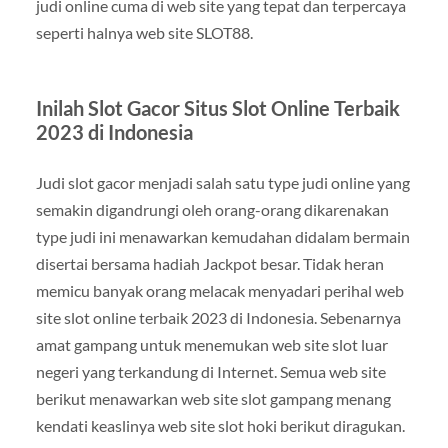
judi online cuma di web site yang tepat dan terpercaya
seperti halnya web site SLOT88.
Inilah Slot Gacor Situs Slot Online Terbaik
2023 di Indonesia
Judi slot gacor menjadi salah satu type judi online yang
semakin digandrungi oleh orang-orang dikarenakan
type judi ini menawarkan kemudahan didalam bermain
disertai bersama hadiah Jackpot besar. Tidak heran
memicu banyak orang melacak menyadari perihal web
site slot online terbaik 2023 di Indonesia. Sebenarnya
amat gampang untuk menemukan web site slot luar
negeri yang terkandung di Internet. Semua web site
berikut menawarkan web site slot gampang menang
kendati keaslinya web site slot hoki berikut diragukan.