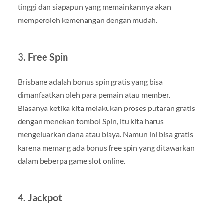
tinggi dan siapapun yang memainkannya akan
memperoleh kemenangan dengan mudah.
3. Free Spin
Brisbane adalah bonus spin gratis yang bisa
dimanfaatkan oleh para pemain atau member.
Biasanya ketika kita melakukan proses putaran gratis
dengan menekan tombol Spin, itu kita harus
mengeluarkan dana atau biaya. Namun ini bisa gratis
karena memang ada bonus free spin yang ditawarkan
dalam beberpa game slot online.
4. Jackpot