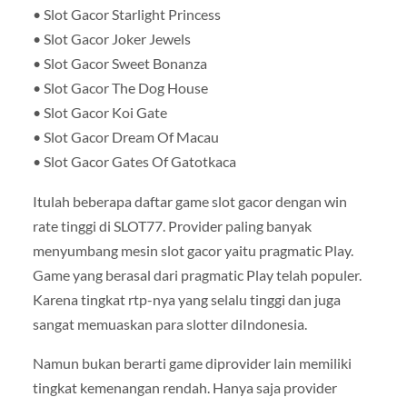
• Slot Gacor Starlight Princess
• Slot Gacor Joker Jewels
• Slot Gacor Sweet Bonanza
• Slot Gacor The Dog House
• Slot Gacor Koi Gate
• Slot Gacor Dream Of Macau
• Slot Gacor Gates Of Gatotkaca
Itulah beberapa daftar game slot gacor dengan win
rate tinggi di SLOT77. Provider paling banyak
menyumbang mesin slot gacor yaitu pragmatic Play.
Game yang berasal dari pragmatic Play telah populer.
Karena tingkat rtp-nya yang selalu tinggi dan juga
sangat memuaskan para slotter diIndonesia.
Namun bukan berarti game diprovider lain memiliki
tingkat kemenangan rendah. Hanya saja provider