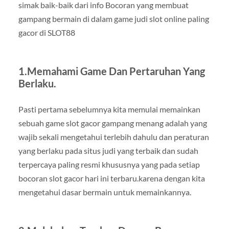
simak baik-baik dari info Bocoran yang membuat
gampang bermain di dalam game judi slot online paling
gacor di SLOT88
1.Memahami Game Dan Pertaruhan Yang
Berlaku.
Pasti pertama sebelumnya kita memulai memainkan
sebuah game slot gacor gampang menang adalah yang
wajib sekali mengetahui terlebih dahulu dan peraturan
yang berlaku pada situs judi yang terbaik dan sudah
terpercaya paling resmi khususnya yang pada setiap
bocoran slot gacor hari ini terbaru.karena dengan kita
mengetahui dasar bermain untuk memainkannya.