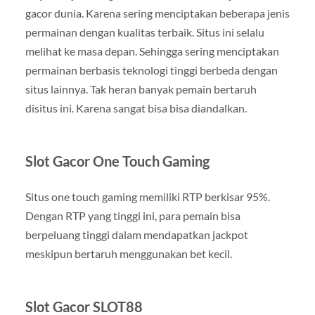
gacor dunia. Karena sering menciptakan beberapa jenis
permainan dengan kualitas terbaik. Situs ini selalu
melihat ke masa depan. Sehingga sering menciptakan
permainan berbasis teknologi tinggi berbeda dengan
situs lainnya. Tak heran banyak pemain bertaruh
disitus ini. Karena sangat bisa bisa diandalkan.
Slot Gacor One Touch Gaming
Situs one touch gaming memiliki RTP berkisar 95%.
Dengan RTP yang tinggi ini, para pemain bisa
berpeluang tinggi dalam mendapatkan jackpot
meskipun bertaruh menggunakan bet kecil.
Slot Gacor SLOT88