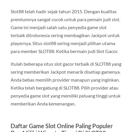
Slot88 telah hadir sejak tahun 2015. Dengan kualitas
premiumnya sangat cocok untuk para pemain judi slot.
Game ini menjadi salah satu penyedia game slot
terbaik diIndonesia sering membagikan Jackpot untuk
playernya. Situs slot88 sering menjadi pilihan utama
para member SLOT88. Ketika bermain judi Slot Gacor.
Itulah beberapa situs slot gacor terbaik di SLOT88 yang
sering memberikan Jackpot menarik disetiap gamenya.
Anda bebas memilih provider manapun yang inginkan.
Ketika telah bergabung di SLOT88. Pilih provider atau
penyedia game slot yang memiliki peluang tinggi untuk
memberikan Anda kemenangan.
Daftar Game Slot Online Paling Populer