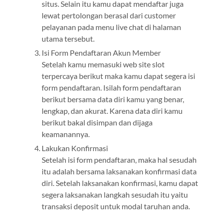
situs. Selain itu kamu dapat mendaftar juga
lewat pertolongan berasal dari customer
pelayanan pada menu live chat di halaman
utama tersebut.
Isi Form Pendaftaran Akun Member
Setelah kamu memasuki web site slot
terpercaya berikut maka kamu dapat segera isi
form pendaftaran. Isilah form pendaftaran
berikut bersama data diri kamu yang benar,
lengkap, dan akurat. Karena data diri kamu
berikut bakal disimpan dan dijaga
keamanannya.
Lakukan Konfirmasi
Setelah isi form pendaftaran, maka hal sesudah
itu adalah bersama laksanakan konfirmasi data
diri. Setelah laksanakan konfirmasi, kamu dapat
segera laksanakan langkah sesudah itu yaitu
transaksi deposit untuk modal taruhan anda.