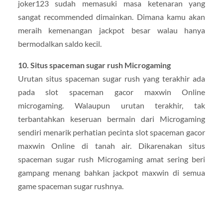
joker123 sudah memasuki masa ketenaran yang
sangat recommended dimainkan. Dimana kamu akan
meraih kemenangan jackpot besar walau hanya
bermodalkan saldo kecil.
10. Situs spaceman sugar rush Microgaming
Urutan situs spaceman sugar rush yang terakhir ada
pada slot spaceman gacor maxwin Online
microgaming. Walaupun urutan terakhir, tak
terbantahkan keseruan bermain dari Microgaming
sendiri menarik perhatian pecinta slot spaceman gacor
maxwin Online di tanah air. Dikarenakan situs
spaceman sugar rush Microgaming amat sering beri
gampang menang bahkan jackpot maxwin di semua
game spaceman sugar rushnya.