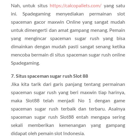
Nah, untuk situs
https://calcopallets.com/
yang satu
ini. Spadegaming menyediakan permainan slot
spaceman gacor maxwin Online yang sangat mudah
untuk dimengerti dan amat gampang menang. Pemain
yang mengincar spaceman sugar rush yang bisa
dimainkan dengan mudah pasti sangat senang ketika
mencoba bermain di situs spaceman sugar rush online
Spadegaming.
7. Situs spaceman sugar rush Slot 88
Jika kita tarik dari garis panjang tentang permainan
spaceman sugar rush yang beri maxwin tiap harinya,
maka Slot88 telah menjadi No 1 dengan game
spaceman sugar rush terbaik dan terbaru. Asalnya
spaceman sugar rush Slot88 entah mengapa sering
sekali memberikan kemenangan yang gampang
didapat oleh pemain slot Indonesia.