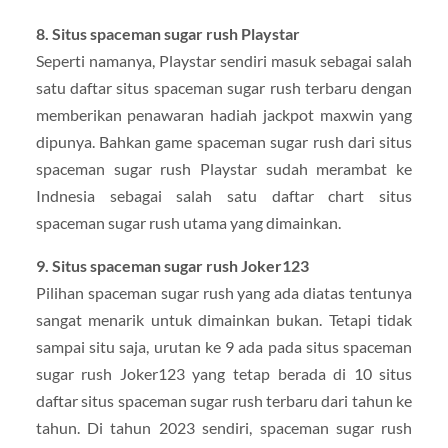
8. Situs spaceman sugar rush Playstar
Seperti namanya, Playstar sendiri masuk sebagai salah
satu daftar situs spaceman sugar rush terbaru dengan
memberikan penawaran hadiah jackpot maxwin yang
dipunya. Bahkan game spaceman sugar rush dari situs
spaceman sugar rush Playstar sudah merambat ke
Indnesia sebagai salah satu daftar chart situs
spaceman sugar rush utama yang dimainkan.
9. Situs spaceman sugar rush Joker123
Pilihan spaceman sugar rush yang ada diatas tentunya
sangat menarik untuk dimainkan bukan. Tetapi tidak
sampai situ saja, urutan ke 9 ada pada situs spaceman
sugar rush Joker123 yang tetap berada di 10 situs
daftar situs spaceman sugar rush terbaru dari tahun ke
tahun. Di tahun 2023 sendiri, spaceman sugar rush