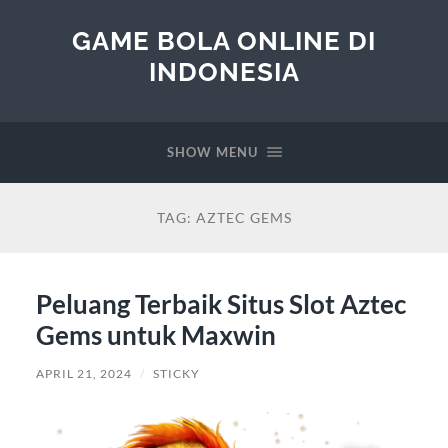
GAME BOLA ONLINE DI
INDONESIA
SHOW MENU
TAG:
AZTEC GEMS
Peluang Terbaik Situs Slot Aztec
Gems untuk Maxwin
APRIL 21, 2024
/
STICKY