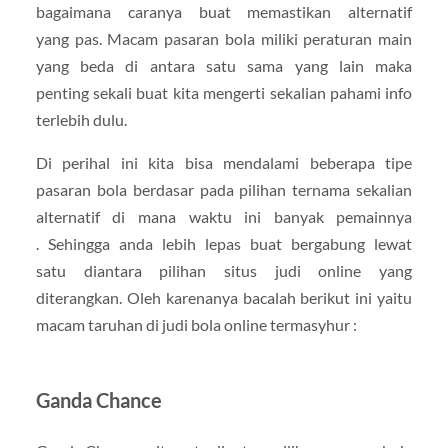
bagaimana caranya buat memastikan alternatif
yang pas. Macam pasaran bola miliki peraturan main
yang beda di antara satu sama yang lain maka
penting sekali buat kita mengerti sekalian pahami info
terlebih dulu.
Di perihal ini kita bisa mendalami beberapa tipe
pasaran bola berdasar pada pilihan ternama sekalian
alternatif di mana waktu ini banyak pemainnya
. Sehingga anda lebih lepas buat bergabung lewat
satu diantara pilihan situs judi online yang
diterangkan. Oleh karenanya bacalah berikut ini yaitu
macam taruhan di judi bola online termasyhur :
Ganda Chance