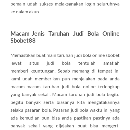
pemain udah sukses melaksanakan login seluruhnya
ke dalam akun.
Macam-Jenis Taruhan Judi Bola Online
Sbobet88
Memastikan buat main taruhan judi bola online sbobet
lewat situs judi bola tentulah amatlah
memberi keuntungan. Sebab memang di tempat ini
kami udah memberikan pun menjajakan pada anda
macam-macam taruhan judi bola online terlengkap
yang banyak sekali. Macam taruhan judi bola begitu
begitu banyak serta biasanya kita mengatakannya
selaku pasaran bola. Pasaran judi bola waktu ini yang
ada kemudian pun bisa anda pastikan pastinya ada
banyak sekali yang dijajakan buat bisa mengerti