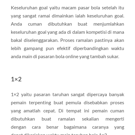
Keseluruhan goal yaitu macam pasar bola setelah itu
yang sangat ramai dimainkan ialah keseluruhan goal.
Anda cuman dibutuhkan buat menjumlahkan
keseluruhan goal yang ada di dalam kompetisi di mana
bakal diselenggarakan. Proses ramalan pastinya akan
lebih gampang pun efektif diperbandingkan waktu
anda main di pasaran bola online yang tambah sukar.
1×2
1×2 yaitu pasaran taruhan sangat dipercaya banyak
pemain terpenting buat pemula disebabkan proses
yang amatlah cepat. Di tempat ini pemain cuman
dibutuhkan buat ramalan sekalian mengerti
dengan cara benar bagaimana caranya yang
dapat dikerjakan waktu main taruhan bola 1×2.