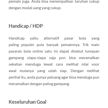
pemain juga. Anda bisa menempatkan taruhan cukup
dengan modal uang yang cukup.
Handicap / HDP
Handicap yaitu alternatif pasar bola yang
paling populer pula banyak pemainnya. Trik main
pasaran bola online satu ini dapat disebut lumayan
gampang siapa-siapa saja pun bisa meramalkan
sekalian menduga lewat cara melihat nilai voor
awal mulanya yang udah siap. Dengan melihat
perihal itu, anda punya peluang agar bisa menduga pun
meramalkan dengan paling gampang.
Keseluruhan Goal