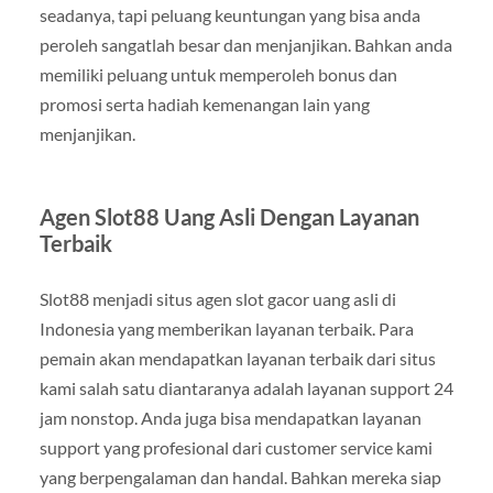
seadanya, tapi peluang keuntungan yang bisa anda
peroleh sangatlah besar dan menjanjikan. Bahkan anda
memiliki peluang untuk memperoleh bonus dan
promosi serta hadiah kemenangan lain yang
menjanjikan.
Agen Slot88 Uang Asli Dengan Layanan
Terbaik
Slot88 menjadi situs agen slot gacor uang asli di
Indonesia yang memberikan layanan terbaik. Para
pemain akan mendapatkan layanan terbaik dari situs
kami salah satu diantaranya adalah layanan support 24
jam nonstop. Anda juga bisa mendapatkan layanan
support yang profesional dari customer service kami
yang berpengalaman dan handal. Bahkan mereka siap