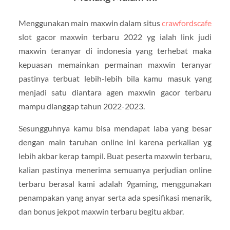
Menggunakan main maxwin dalam situs
crawfordscafe
slot gacor maxwin terbaru 2022 yg ialah link judi
maxwin teranyar di indonesia yang terhebat maka
kepuasan memainkan permainan maxwin teranyar
pastinya terbuat lebih-lebih bila kamu masuk yang
menjadi satu diantara agen maxwin gacor terbaru
mampu dianggap tahun 2022-2023.
Sesungguhnya kamu bisa mendapat laba yang besar
dengan main taruhan online ini karena perkalian yg
lebih akbar kerap tampil. Buat peserta maxwin terbaru,
kalian pastinya menerima semuanya perjudian online
terbaru berasal kami adalah 9gaming, menggunakan
penampakan yang anyar serta ada spesifikasi menarik,
dan bonus jekpot maxwin terbaru begitu akbar.