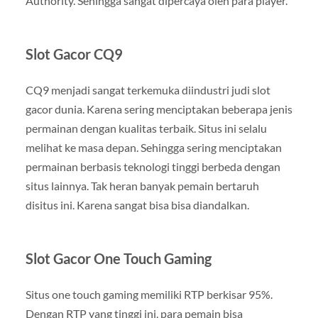
Authority. Sehingga sangat dipercaya oleh para player.
Slot Gacor CQ9
CQ9 menjadi sangat terkemuka diindustri judi slot
gacor dunia. Karena sering menciptakan beberapa jenis
permainan dengan kualitas terbaik. Situs ini selalu
melihat ke masa depan. Sehingga sering menciptakan
permainan berbasis teknologi tinggi berbeda dengan
situs lainnya. Tak heran banyak pemain bertaruh
disitus ini. Karena sangat bisa bisa diandalkan.
Slot Gacor One Touch Gaming
Situs one touch gaming memiliki RTP berkisar 95%.
Dengan RTP yang tinggi ini, para pemain bisa