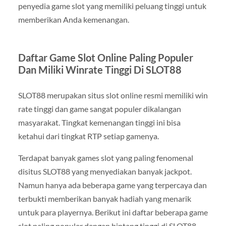
penyedia game slot yang memiliki peluang tinggi untuk
memberikan Anda kemenangan.
Daftar Game Slot Online Paling Populer
Dan Miliki Winrate Tinggi Di SLOT88
SLOT88 merupakan situs slot online resmi memiliki win
rate tinggi dan game sangat populer dikalangan
masyarakat. Tingkat kemenangan tinggi ini bisa
ketahui dari tingkat RTP setiap gamenya.
Terdapat banyak games slot yang paling fenomenal
disitus SLOT88 yang menyediakan banyak jackpot.
Namun hanya ada beberapa game yang terpercaya dan
terbukti memberikan banyak hadiah yang menarik
untuk para playernya. Berikut ini daftar beberapa game
slot paling populer dengan bintang tinggi di SLOT88