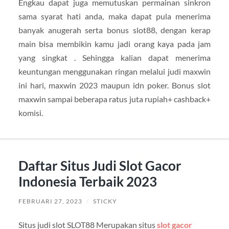
Engkau dapat juga memutuskan permainan sinkron
sama syarat hati anda, maka dapat pula menerima
banyak anugerah serta bonus slot88, dengan kerap
main bisa membikin kamu jadi orang kaya pada jam
yang singkat . Sehingga kalian dapat menerima
keuntungan menggunakan ringan melalui judi maxwin
ini hari, maxwin 2023 maupun idn poker. Bonus slot
maxwin sampai beberapa ratus juta rupiah+ cashback+
komisi.
Daftar Situs Judi Slot Gacor
Indonesia Terbaik 2023
FEBRUARI 27, 2023
/
STICKY
Situs judi slot SLOT88 Merupakan situs
slot gacor