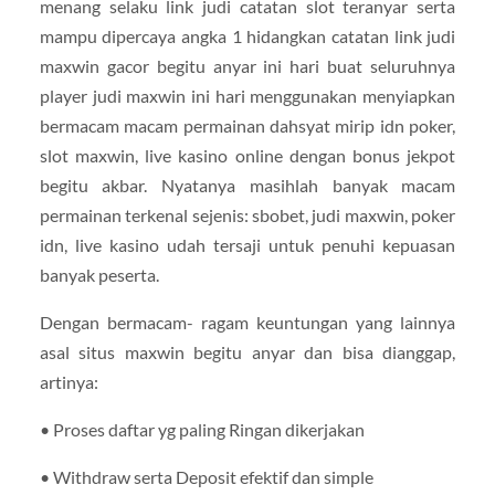
menang selaku link judi catatan slot teranyar serta
mampu dipercaya angka 1 hidangkan catatan link judi
maxwin gacor begitu anyar ini hari buat seluruhnya
player judi maxwin ini hari menggunakan menyiapkan
bermacam macam permainan dahsyat mirip idn poker,
slot maxwin, live kasino online dengan bonus jekpot
begitu akbar. Nyatanya masihlah banyak macam
permainan terkenal sejenis: sbobet, judi maxwin, poker
idn, live kasino udah tersaji untuk penuhi kepuasan
banyak peserta.
Dengan bermacam- ragam keuntungan yang lainnya
asal situs maxwin begitu anyar dan bisa dianggap,
artinya:
• Proses daftar yg paling Ringan dikerjakan
• Withdraw serta Deposit efektif dan simple