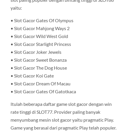
yaitu:
• Slot Gacor Gates Of Olympus
• Slot Gacor Mahjong Ways 2
• Slot Gacor Wild West Gold
• Slot Gacor Starlight Princess
• Slot Gacor Joker Jewels
• Slot Gacor Sweet Bonanza
• Slot Gacor The Dog House
• Slot Gacor Koi Gate
• Slot Gacor Dream Of Macau
• Slot Gacor Gates Of Gatotkaca
Itulah beberapa daftar game slot gacor dengan win
rate tinggi di SLOT77. Provider paling banyak
menyumbang mesin slot gacor yaitu pragmatic Play.
Game yang berasal dari pragmatic Play telah populer.