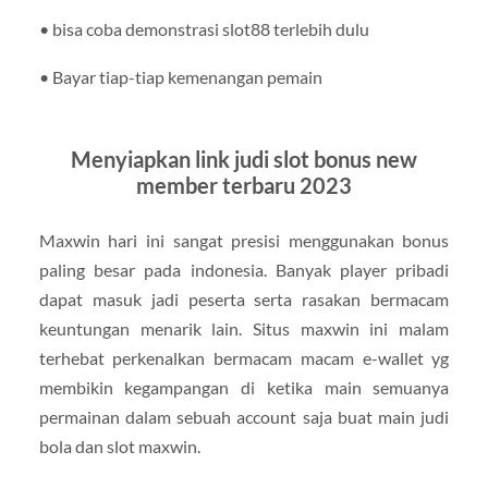
• bisa coba demonstrasi slot88 terlebih dulu
• Bayar tiap-tiap kemenangan pemain
Menyiapkan link judi slot bonus new
member terbaru 2023
Maxwin hari ini sangat presisi menggunakan bonus
paling besar pada indonesia. Banyak player pribadi
dapat masuk jadi peserta serta rasakan bermacam
keuntungan menarik lain. Situs maxwin ini malam
terhebat perkenalkan bermacam macam e-wallet yg
membikin kegampangan di ketika main semuanya
permainan dalam sebuah account saja buat main judi
bola dan slot maxwin.