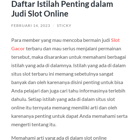
Daftar Istilah Penting dalam
Judi Slot Online
FEBRUARI 14, 2023
/
STICKY
Para member yang mau mencoba bermain judi
Slot
Gacor
terbaru dan mau serius menjalani permainan
tersebut, maka disarankan untuk memahami berbagai
istilah yang ada di dalamnya. Istilah yang ada di dalam
situs slot terbaru ini memang sebetulnya sangat
banyak dan oleh karenanya disini penting untuk bisa
Anda pelajari dan juga cari tahu informasinya terlebih
dahulu. Setiap istilah yang ada di dalam situs slot
online itu ternyata memang memiliki arti dan oleh
karenanya penting untuk dapat Anda memahami serta
mengerti tentang itu.
Memahami arti yang ada di dalam slot online