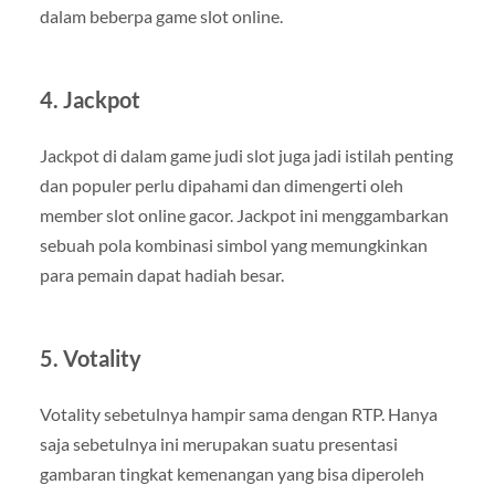
dalam beberpa game slot online.
4. Jackpot
Jackpot di dalam game judi slot juga jadi istilah penting
dan populer perlu dipahami dan dimengerti oleh
member slot online gacor. Jackpot ini menggambarkan
sebuah pola kombinasi simbol yang memungkinkan
para pemain dapat hadiah besar.
5. Votality
Votality sebetulnya hampir sama dengan RTP. Hanya
saja sebetulnya ini merupakan suatu presentasi
gambaran tingkat kemenangan yang bisa diperoleh