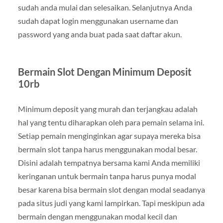
sudah anda mulai dan selesaikan. Selanjutnya Anda
sudah dapat login menggunakan username dan
password yang anda buat pada saat daftar akun.
Bermain Slot Dengan Minimum Deposit
10rb
Minimum deposit yang murah dan terjangkau adalah
hal yang tentu diharapkan oleh para pemain selama ini.
Setiap pemain menginginkan agar supaya mereka bisa
bermain slot tanpa harus menggunakan modal besar.
Disini adalah tempatnya bersama kami Anda memiliki
keringanan untuk bermain tanpa harus punya modal
besar karena bisa bermain slot dengan modal seadanya
pada situs judi yang kami lampirkan. Tapi meskipun ada
bermain dengan menggunakan modal kecil dan