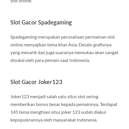
slot online.
Slot Gacor Spadegaming
Spadegaming merupakan perusahaan permainan slot
online menyajikan tema khas Asia. Desain grafisnya
yang menarik dan juga suaranya memukau akan sangat
disukai oleh para pemain saat Indonesia.
Slot Gacor Joker123
Joker123 menjadi salah satu situs slot sering
memberikan bonus besar kepada pemainnya. Terdapat
145 tema menghiasi situs joker 123 sudah diakui
kepopulerannya oleh masyarakat Indonesia.