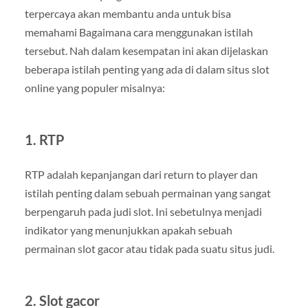
terpercaya akan membantu anda untuk bisa
memahami Bagaimana cara menggunakan istilah
tersebut. Nah dalam kesempatan ini akan dijelaskan
beberapa istilah penting yang ada di dalam situs slot
online yang populer misalnya:
1. RTP
RTP adalah kepanjangan dari return to player dan
istilah penting dalam sebuah permainan yang sangat
berpengaruh pada judi slot. Ini sebetulnya menjadi
indikator yang menunjukkan apakah sebuah
permainan slot gacor atau tidak pada suatu situs judi.
2. Slot gacor