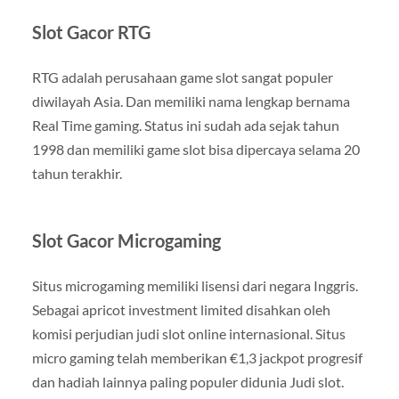
Slot Gacor RTG
RTG adalah perusahaan game slot sangat populer
diwilayah Asia. Dan memiliki nama lengkap bernama
Real Time gaming. Status ini sudah ada sejak tahun
1998 dan memiliki game slot bisa dipercaya selama 20
tahun terakhir.
Slot Gacor Microgaming
Situs microgaming memiliki lisensi dari negara Inggris.
Sebagai apricot investment limited disahkan oleh
komisi perjudian judi slot online internasional. Situs
micro gaming telah memberikan €1,3 jackpot progresif
dan hadiah lainnya paling populer didunia Judi slot.