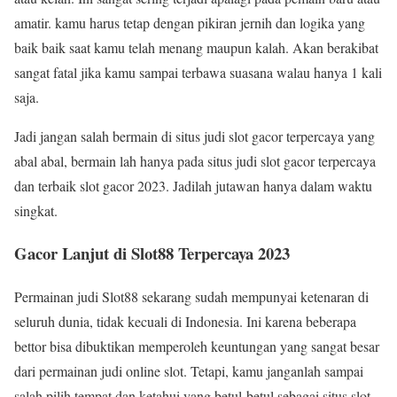
amatir. kamu harus tetap dengan pikiran jernih dan logika yang
baik baik saat kamu telah menang maupun kalah. Akan berakibat
sangat fatal jika kamu sampai terbawa suasana walau hanya 1 kali
saja.
Jadi jangan salah bermain di situs judi slot gacor terpercaya yang
abal abal, bermain lah hanya pada situs judi slot gacor terpercaya
dan terbaik slot gacor 2023. Jadilah jutawan hanya dalam waktu
singkat.
Gacor Lanjut di Slot88 Terpercaya 2023
Permainan judi Slot88 sekarang sudah mempunyai ketenaran di
seluruh dunia, tidak kecuali di Indonesia. Ini karena beberapa
bettor bisa dibuktikan memperoleh keuntungan yang sangat besar
dari permainan judi online slot. Tetapi, kamu janganlah sampai
salah pilih tempat dan ketahui yang betul-betul sebagai situs slot