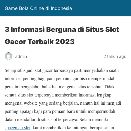
Game Bola Online di Indonesia
3 Informasi Berguna di Situs Slot
Gacor Terbaik 2023
admin
2 tahun ago
Setiap situs judi slot gacor terpercaya pasti menyediakan suatu
informasi penting bagi para pemain agar bisa mempermudah
pemain mengetahui hal – hal mengenai situs tersebut. Tidak
semua situs slot terpercaya memberikan informasi lengkap
mengenai website yang sedang berjalan, namun hal ini menjadi
penting apalagi bagi para pemain baru untuk mempermudah
dalam mendaftar di situs slot terpercaya. Selain memiliki
spaceman slot
, kami memberikan keuntungan berupa sajian