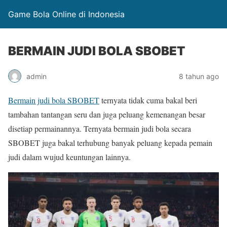
Game Bola Online di Indonesia
BERMAIN JUDI BOLA SBOBET
admin
8 tahun ago
Bermain judi bola SBOBET
ternyata tidak cuma bakal beri
tambahan tantangan seru dan juga peluang kemenangan besar
disetiap permainannya. Ternyata bermain judi bola secara
SBOBET juga bakal terhubung banyak peluang kepada pemain
judi dalam wujud keuntungan lainnya.