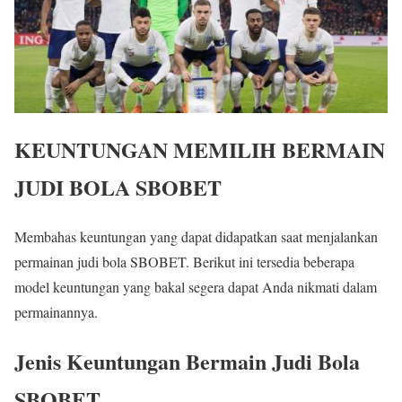
KEUNTUNGAN MEMILIH BERMAIN
JUDI BOLA SBOBET
Membahas keuntungan yang dapat didapatkan saat menjalankan
permainan judi bola SBOBET. Berikut ini tersedia beberapa
model keuntungan yang bakal segera dapat Anda nikmati dalam
permainannya.
Jenis Keuntungan Bermain Judi Bola
SBOBET