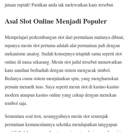
jutaan rupiah! Pastikan anda tak melewatkan kans tersebut.
Asal Slot Online Menjadi Populer
Mempelajari perkembangan slot dari permulaan mulanya dibuat,
rupanya mesin slot pertama adalah alat permainan judi dengan
mekanisme analog. Sudah konsepnya tetaplah sama seperti slot
online di masa sekarang. Mesin slot jadul tersebut menawarkan
kans uandian berhadiah dengan sistem mengacak simbol.
Bedanya cuma sistem menjalankan spin, yang mengharuskan
pemain menarik tuas. Saya seperti mesin slot di kasino-kasino
modern ataupun kasino online yang cukup dengan menekan
tombol saja.
Sementara soal tren, sesungguhnya mesin slot semenjak
permulaan kemunculannya seketika mendapatkan tanggapan