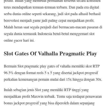
positif. Itulah yang membuat permainan tersebut secara konsisten
terus mendapatkan temuan-temuan terbaru. Dan pada era digital
serba dunia online seperti sekarang, judi slot pada alhasil berhasil
berevolusi menjadi game judi paling cepat menjadikan profit.
Malah heran saat segala penjudi dari bermacam-macam pasaran di
segala dunia termasuk Indonesia betul-betul menggemari slot
online gacor hari ini.
Slot Gates Of Valhalla Pragmatic Play
Bermain Slot pragmatic play gates of vahalla memiliki skor RTP
96.5% dengan format reels 5 x 5 yang disertai jackpot progresif
perkalian kemenangan pemain mulai dari 15x hingga dengan 30x.
Itulah sebagian jenis Slot yang memiliki RTP tinggi yang
menjadikan profit Maxwin terbaik. Tentu saja terdapat penawaran
bonus jackpot progresif yang bisa diperoleh dalam sepanjang