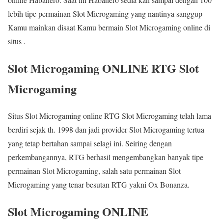
lebih tipe permainan Slot Microgaming yang nantinya sanggup
Kamu mainkan disaat Kamu bermain Slot Microgaming online di
situs .
Slot Microgaming ONLINE RTG Slot
Microgaming
Situs Slot Microgaming online RTG Slot Microgaming telah lama
berdiri sejak th. 1998 dan jadi provider Slot Microgaming tertua
yang tetap bertahan sampai selagi ini. Seiring dengan
perkembangannya, RTG berhasil mengembangkan banyak tipe
permainan Slot Microgaming, salah satu permainan Slot
Microgaming yang tenar besutan RTG yakni Ox Bonanza.
Slot Microgaming ONLINE