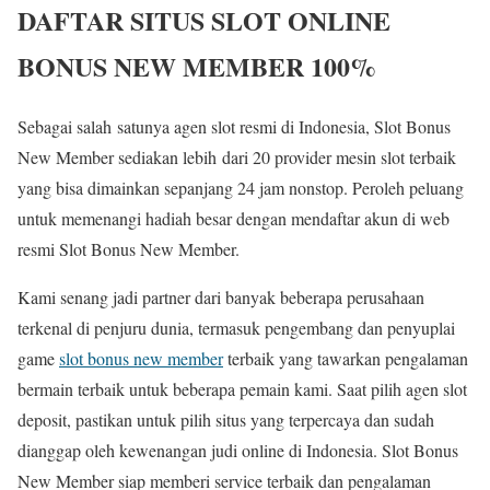
DAFTAR SITUS SLOT ONLINE
BONUS NEW MEMBER 100%
Sebagai salah satunya agen slot resmi di Indonesia, Slot Bonus
New Member sediakan lebih dari 20 provider mesin slot terbaik
yang bisa dimainkan sepanjang 24 jam nonstop. Peroleh peluang
untuk memenangi hadiah besar dengan mendaftar akun di web
resmi Slot Bonus New Member.
Kami senang jadi partner dari banyak beberapa perusahaan
terkenal di penjuru dunia, termasuk pengembang dan penyuplai
game
slot bonus new member
terbaik yang tawarkan pengalaman
bermain terbaik untuk beberapa pemain kami. Saat pilih agen slot
deposit, pastikan untuk pilih situs yang terpercaya dan sudah
dianggap oleh kewenangan judi online di Indonesia. Slot Bonus
New Member siap memberi service terbaik dan pengalaman