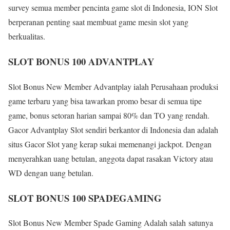
survey semua member pencinta game slot di Indonesia, ION Slot
berperanan penting saat membuat game mesin slot yang
berkualitas.
SLOT BONUS 100 ADVANTPLAY
Slot Bonus New Member Advantplay ialah Perusahaan produksi
game terbaru yang bisa tawarkan promo besar di semua tipe
game, bonus setoran harian sampai 80% dan TO yang rendah.
Gacor Advantplay Slot sendiri berkantor di Indonesia dan adalah
situs Gacor Slot yang kerap sukai memenangi jackpot. Dengan
menyerahkan uang betulan, anggota dapat rasakan Victory atau
WD dengan uang betulan.
SLOT BONUS 100 SPADEGAMING
Slot Bonus New Member Spade Gaming Adalah salah satunya