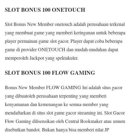
SLOT BONUS 100 ONETOUCH
Slot Bonus New Member onetouch adalah perusahaan terkenal
yang membuat game yang memberi keringanan untuk beberapa
player permainan game slot gacor. Player dapat coba beberapa
game di provider ONETOUCH dan mudah-mudahan dapat
memperoleh Jackpot yang spektakuler.
SLOT BONUS 100 FLOW GAMING
Bonus New Member FLOW GAMING Ini adalah situs gacor
yang dibuatoleh perusahaan terpenting yang memberi
kenyamanan dan kemenangan ke semua member yang
mendaftarkan di situs slot game gacor streaming ini. Slot Gacor
Flow Gaming dilisensikan oleh Central Bookmaker atau umum
disebutkan bandot. Bukan hanya bisa memberi nilai JP