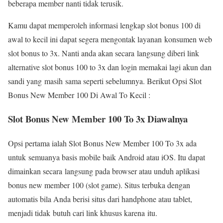
beberapa member nanti tidak terusik.
Kamu dapat memperoleh informasi lengkap slot bonus 100 di
awal to kecil ini dapat segera mengontak layanan konsumen web
slot bonus to 3x. Nanti anda akan secara langsung diberi link
alternative slot bonus 100 to 3x dan login memakai lagi akun dan
sandi yang masih sama seperti sebelumnya. Berikut Opsi Slot
Bonus New Member 100 Di Awal To Kecil :
Slot Bonus New Member 100 To 3x Diawalnya
Opsi pertama ialah Slot Bonus New Member 100 To 3x ada
untuk semuanya basis mobile baik Android atau iOS. Itu dapat
dimainkan secara langsung pada browser atau unduh aplikasi
bonus new member 100 (slot game). Situs terbuka dengan
automatis bila Anda berisi situs dari handphone atau tablet,
menjadi tidak butuh cari link khusus karena itu.