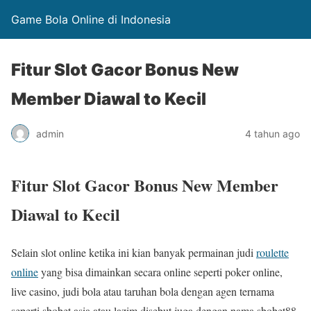
Game Bola Online di Indonesia
Fitur Slot Gacor Bonus New
Member Diawal to Kecil
admin
4 tahun ago
Fitur Slot Gacor Bonus New Member
Diawal to Kecil
Selain slot online ketika ini kian banyak permainan judi
roulette
online
yang bisa dimainkan secara online seperti poker online,
live casino, judi bola atau taruhan bola dengan agen ternama
seperti sbobet asia atau lazim disebut juga dengan nama sbobet88