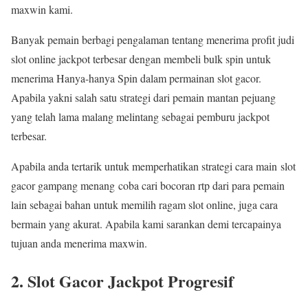
maxwin kami.
Banyak pemain berbagi pengalaman tentang menerima profit judi
slot online jackpot terbesar dengan membeli bulk spin untuk
menerima Hanya-hanya Spin dalam permainan slot gacor.
Apabila yakni salah satu strategi dari pemain mantan pejuang
yang telah lama malang melintang sebagai pemburu jackpot
terbesar.
Apabila anda tertarik untuk memperhatikan strategi cara main slot
gacor gampang menang coba cari bocoran rtp dari para pemain
lain sebagai bahan untuk memilih ragam slot online, juga cara
bermain yang akurat. Apabila kami sarankan demi tercapainya
tujuan anda menerima maxwin.
2. Slot Gacor Jackpot Progresif