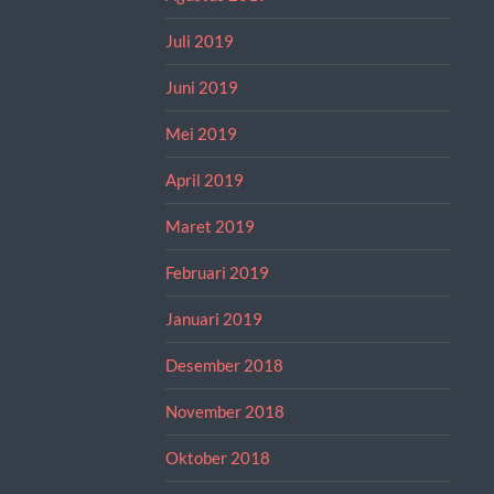
Juli 2019
Juni 2019
Mei 2019
April 2019
Maret 2019
Februari 2019
Januari 2019
Desember 2018
November 2018
Oktober 2018