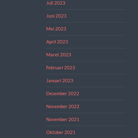
Juli 2023
Juni 2023
Mei 2023
April 2023
Maret 2023
Februari 2023
Januari 2023
Desember 2022
November 2022
November 2021
Oktober 2021