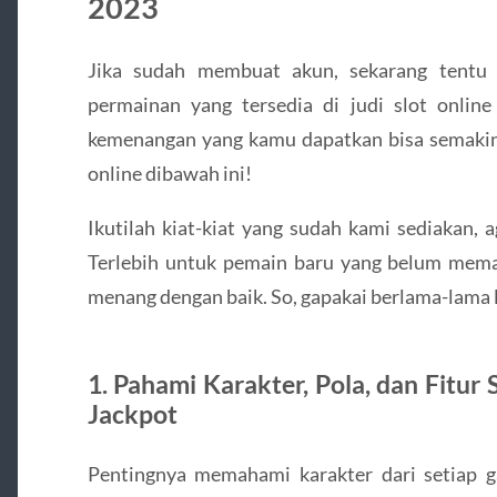
2023
Jika sudah membuat akun, sekarang tentu
permainan yang tersedia di judi slot online 
kemenangan yang kamu dapatkan bisa semakin
online dibawah ini!
Ikutilah kiat-kiat yang sudah kami sediakan,
Terlebih untuk pemain baru yang belum memah
menang dengan baik. So, gapakai berlama-lama la
1. Pahami Karakter, Pola, dan Fitur 
Jackpot
Pentingnya memahami karakter dari setiap ga