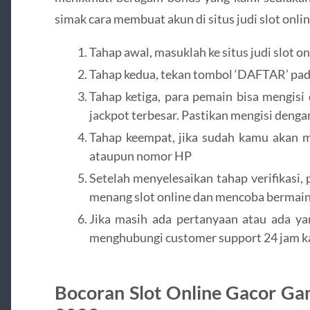
simak cara membuat akun di situs judi slot onl
Tahap awal, masuklah ke situs judi slot 
Tahap kedua, tekan tombol ‘DAFTAR’ pad
Tahap ketiga, para pemain bisa mengisi d
jackpot terbesar. Pastikan mengisi denga
Tahap keempat, jika sudah kamu akan me
ataupun nomor HP
Setelah menyelesaikan tahap verifikasi
menang slot online dan mencoba bermai
Jika masih ada pertanyaan atau ada ya
menghubungi customer support 24 jam k
Bocoran Slot Online Gacor G