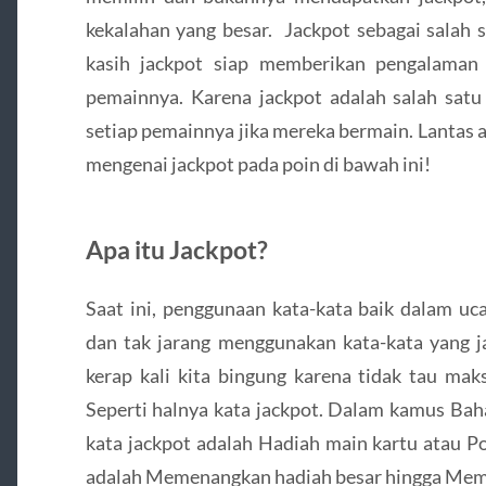
kekalahan yang besar. Jackpot sebagai salah sa
kasih jackpot siap memberikan pengalaman
pemainnya. Karena jackpot adalah salah satu
setiap pemainnya jika mereka bermain. Lantas a
mengenai jackpot pada poin di bawah ini!
Apa itu Jackpot?
Saat ini, penggunaan kata-kata baik dalam uc
dan tak jarang menggunakan kata-kata yang 
kerap kali kita bingung karena tidak tau maks
Seperti halnya kata jackpot. Dalam kamus Baha
kata jackpot adalah Hadiah main kartu atau Pot
adalah Memenangkan hadiah besar hingga Mem