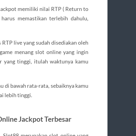
jackpot memiliki nilai RTP ( Return to
 harus memastikan terlebih dahulu,
s RTP live yang sudah disediakan oleh
ka game menang slot online yang ingin
r yang tinggi, itulah waktunya kamu
tau di bawah rata-rata, sebaiknya kamu
i lebih tinggi.
Online Jackpot Terbesar
, Slot88 merupakan slot online yang