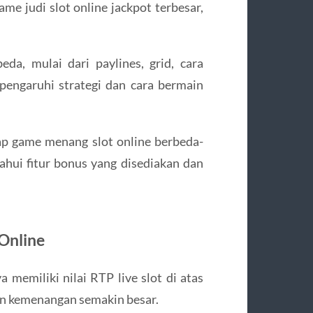
me judi slot online jackpot terbesar,
eda, mulai dari paylines, grid, cara
pengaruhi strategi dan cara bermain
iap game menang slot online berbeda-
hui fitur bonus yang disediakan dan
 Online
a memiliki nilai RTP live slot di atas
n kemenangan semakin besar.