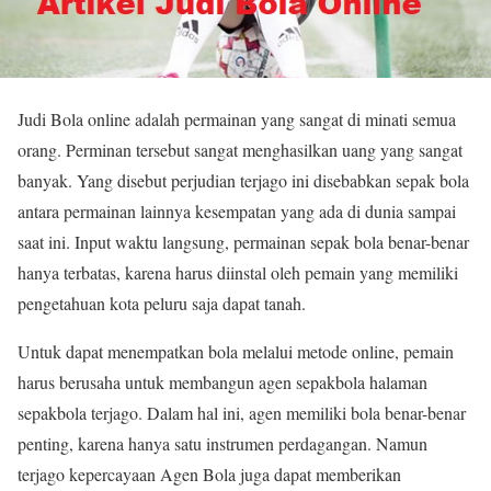
Judi Bola online adalah permainan yang sangat di minati semua
orang. Perminan tersebut sangat menghasilkan uang yang sangat
banyak. Yang disebut perjudian terjago ini disebabkan sepak bola
antara permainan lainnya kesempatan yang ada di dunia sampai
saat ini. Input waktu langsung, permainan sepak bola benar-benar
hanya terbatas, karena harus diinstal oleh pemain yang memiliki
pengetahuan kota peluru saja dapat tanah.
Untuk dapat menempatkan bola melalui metode online, pemain
harus berusaha untuk membangun agen sepakbola halaman
sepakbola terjago. Dalam hal ini, agen memiliki bola benar-benar
penting, karena hanya satu instrumen perdagangan. Namun
terjago kepercayaan Agen Bola juga dapat memberikan