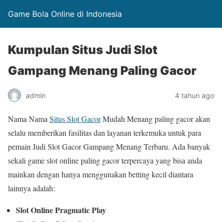
Game Bola Online di Indonesia
Kumpulan Situs Judi Slot
Gampang Menang Paling Gacor
admin
4 tahun ago
Nama Nama
Situs Slot Gacor
Mudah Menang paling gacor akan
selalu memberikan fasilitas dan layanan terkemuka untuk para
pemain Judi Slot Gacor Gampang Menang Terbaru. Ada banyak
sekali game slot online paling gacor terpercaya yang bisa anda
mainkan dengan hanya menggunakan betting kecil diantara
lainnya adalah:
Slot Online Pragmatic Play