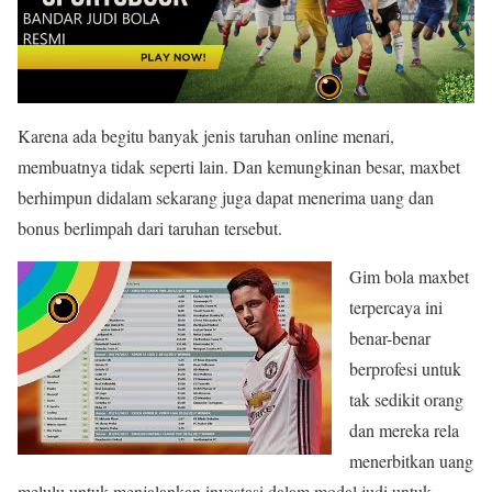
Karena ada begitu banyak jenis taruhan online menari,
membuatnya tidak seperti lain. Dan kemungkinan besar, maxbet
berhimpun didalam sekarang juga dapat menerima uang dan
bonus berlimpah dari taruhan tersebut.
Gim bola maxbet
terpercaya ini
benar-benar
berprofesi untuk
tak sedikit orang
dan mereka rela
menerbitkan uang
melulu untuk menjalankan investasi dalam modal judi untuk