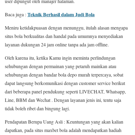
user dipungut oleh manajer halaman.
Teknik Berhasil dalam Judi Bola
Baca juga :
Meniru ketidakpuasan dengan menunggu, itulah alasan mengapa
situs bola berkualitas dan handal pada umumnya menyediakan
layanan dukungan 24 jam online tanpa ada jam offline.
Oleh karena itu, ketika Kamu ingin meminta perlindungan
sehubungan dengan permainan yang petaruh mainkan atau
sehubungan dengan bandar bola depo murah terpercaya, sobat
dapat langsung berkomunikasi dengan customer service berikut
dari beberapa panel pendukung seperti LIVECHAT, Whatsapp,
Line, BBM dan Wechat . Dengan layanan jenis ini, tentu saja
tidak boleh ribet dan bingung lagi.
Pendapatan Berupa Uang Asli : Keuntungan yang akan kalian
dapatkan, pada situs maxbet bola adalah mendapatkan hadiah