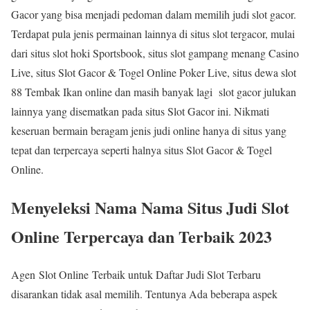
Gacor yang bisa menjadi pedoman dalam memilih judi slot gacor.
Terdapat pula jenis permainan lainnya di situs slot tergacor, mulai
dari situs slot hoki Sportsbook, situs slot gampang menang Casino
Live, situs Slot Gacor & Togel Online Poker Live, situs dewa slot
88 Tembak Ikan online dan masih banyak lagi slot gacor julukan
lainnya yang disematkan pada situs Slot Gacor ini. Nikmati
keseruan bermain beragam jenis judi online hanya di situs yang
tepat dan terpercaya seperti halnya situs Slot Gacor & Togel
Online.
Menyeleksi Nama Nama Situs Judi Slot
Online Terpercaya dan Terbaik 2023
Agen Slot Online Terbaik untuk Daftar Judi Slot Terbaru
disarankan tidak asal memilih. Tentunya Ada beberapa aspek