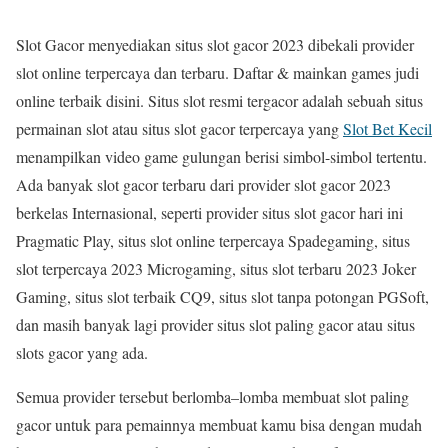
Slot Gacor menyediakan situs slot gacor 2023 dibekali provider
slot online terpercaya dan terbaru. Daftar & mainkan games judi
online terbaik disini. Situs slot resmi tergacor adalah sebuah situs
permainan slot atau situs slot gacor terpercaya yang
Slot Bet Kecil
menampilkan video game gulungan berisi simbol-simbol tertentu.
Ada banyak slot gacor terbaru dari provider slot gacor 2023
berkelas Internasional, seperti provider situs slot gacor hari ini
Pragmatic Play, situs slot online terpercaya Spadegaming, situs
slot terpercaya 2023 Microgaming, situs slot terbaru 2023 Joker
Gaming, situs slot terbaik CQ9, situs slot tanpa potongan PGSoft,
dan masih banyak lagi provider situs slot paling gacor atau situs
slots gacor yang ada.
Semua provider tersebut berlomba–lomba membuat slot paling
gacor untuk para pemainnya membuat kamu bisa dengan mudah