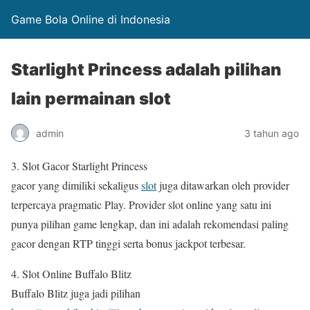
Game Bola Online di Indonesia
Starlight Princess adalah pilihan
lain permainan slot
admin
3 tahun ago
3. Slot Gacor Starlight Princess
gacor yang dimiliki sekaligus
slot
juga ditawarkan oleh provider
terpercaya pragmatic Play. Provider slot online yang satu ini
punya pilihan game lengkap, dan ini adalah rekomendasi paling
gacor dengan RTP tinggi serta bonus jackpot terbesar.
4. Slot Online Buffalo Blitz
Buffalo Blitz juga jadi pilihan