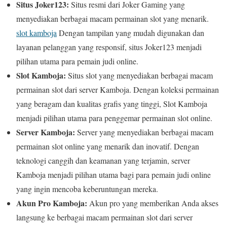
Situs Joker123:
Situs resmi dari Joker Gaming yang
menyediakan berbagai macam permainan slot yang menarik.
slot kamboja
Dengan tampilan yang mudah digunakan dan
layanan pelanggan yang responsif, situs Joker123 menjadi
pilihan utama para pemain judi online.
Slot Kamboja:
Situs slot yang menyediakan berbagai macam
permainan slot dari server Kamboja. Dengan koleksi permainan
yang beragam dan kualitas grafis yang tinggi, Slot Kamboja
menjadi pilihan utama para penggemar permainan slot online.
Server Kamboja:
Server yang menyediakan berbagai macam
permainan slot online yang menarik dan inovatif. Dengan
teknologi canggih dan keamanan yang terjamin, server
Kamboja menjadi pilihan utama bagi para pemain judi online
yang ingin mencoba keberuntungan mereka.
Akun Pro Kamboja:
Akun pro yang memberikan Anda akses
langsung ke berbagai macam permainan slot dari server