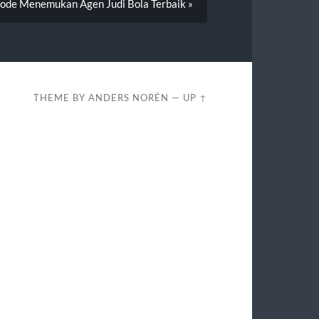
ode Menemukan Agen Judi Bola Terbaik »
THEME BY
ANDERS NORÉN
—
UP ↑