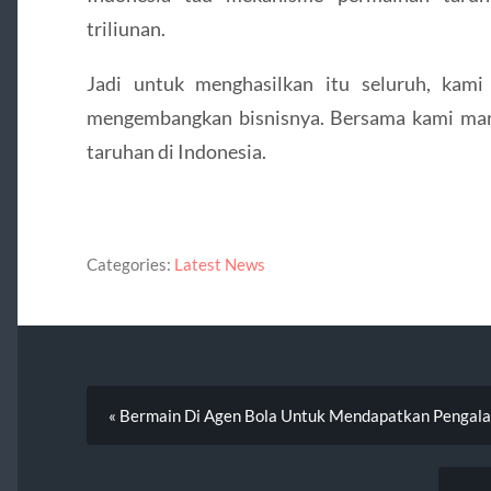
triliunan.
Jadi untuk menghasilkan itu seluruh, kam
mengembangkan bisnisnya. Bersama kami mar
taruhan di Indonesia.
Categories:
Latest News
« Bermain Di Agen Bola Untuk Mendapatkan Pengal