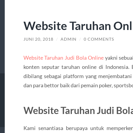
Website Taruhan Onl
JUNI 20, 2018
/
ADMIN
/
0 COMMENTS
Website Taruhan Judi Bola Online
yakni sebua
konten seputar taruhan online di Indonesia. 
dibilang sebagai platform yang menjembatani 
dan para bettor baik dari pemain poker, sportsb
Website Taruhan Judi Bol
Kami senantiasa berupaya untuk memperkena