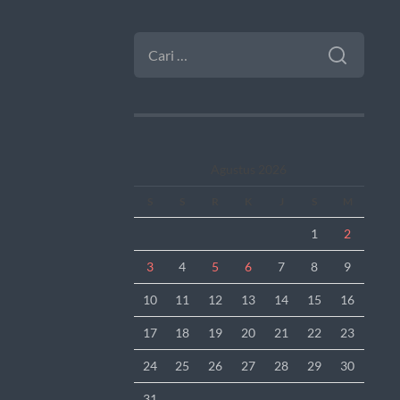
CARI
UNTUK:
Agustus 2026
S
S
R
K
J
S
M
1
2
3
4
5
6
7
8
9
10
11
12
13
14
15
16
17
18
19
20
21
22
23
24
25
26
27
28
29
30
31