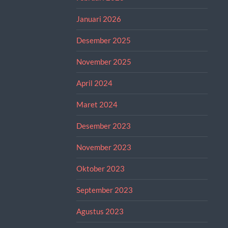
Januari 2026
Desember 2025
November 2025
April 2024
Maret 2024
Desember 2023
November 2023
Oktober 2023
September 2023
Agustus 2023