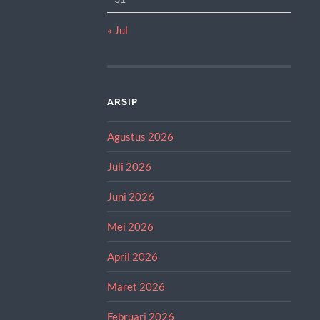
« Jul
ARSIP
Agustus 2026
Juli 2026
Juni 2026
Mei 2026
April 2026
Maret 2026
Februari 2026