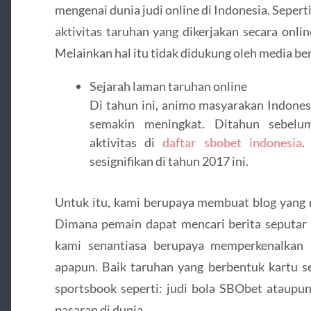
mengenai dunia judi online di Indonesia. Seper
aktivitas taruhan yang dikerjakan secara onl
Melainkan hal itu tidak didukung oleh media ber
Sejarah laman taruhan online
Di tahun ini, animo masyarakan Indones
semakin meningkat. Ditahun sebelu
aktivitas di
daftar sbobet indonesia
.
sesignifikan di tahun 2017 ini.
Untuk itu, kami berupaya membuat blog yang 
Dimana pemain dapat mencari berita seputar 
kami senantiasa berupaya memperkenalkan 
apapun. Baik taruhan yang berbentuk kartu se
sportsbook seperti: judi bola SBObet ataupu
pasaran di dunia.