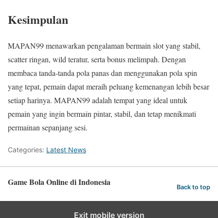
Kesimpulan
MAPAN99 menawarkan pengalaman bermain slot yang stabil,
scatter ringan, wild teratur, serta bonus melimpah. Dengan
membaca tanda-tanda pola panas dan menggunakan pola spin
yang tepat, pemain dapat meraih peluang kemenangan lebih besar
setiap harinya. MAPAN99 adalah tempat yang ideal untuk
pemain yang ingin bermain pintar, stabil, dan tetap menikmati
permainan sepanjang sesi.
Categories:
Latest News
Game Bola Online di Indonesia
Back to top
Exit mobile version