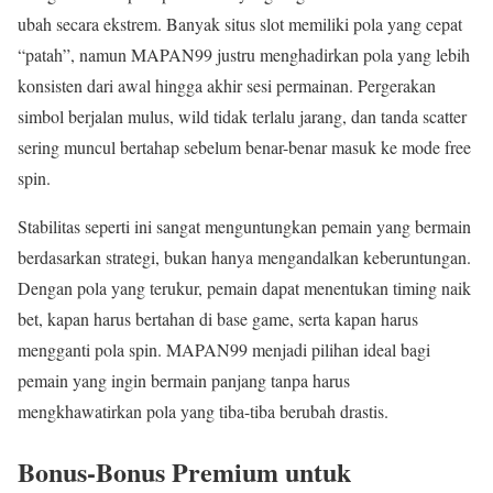
ubah secara ekstrem. Banyak situs slot memiliki pola yang cepat
“patah”, namun MAPAN99 justru menghadirkan pola yang lebih
konsisten dari awal hingga akhir sesi permainan. Pergerakan
simbol berjalan mulus, wild tidak terlalu jarang, dan tanda scatter
sering muncul bertahap sebelum benar-benar masuk ke mode free
spin.
Stabilitas seperti ini sangat menguntungkan pemain yang bermain
berdasarkan strategi, bukan hanya mengandalkan keberuntungan.
Dengan pola yang terukur, pemain dapat menentukan timing naik
bet, kapan harus bertahan di base game, serta kapan harus
mengganti pola spin. MAPAN99 menjadi pilihan ideal bagi
pemain yang ingin bermain panjang tanpa harus
mengkhawatirkan pola yang tiba-tiba berubah drastis.
Bonus-Bonus Premium untuk