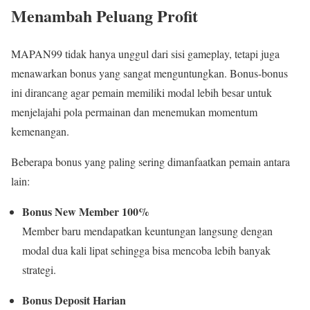
Menambah Peluang Profit
MAPAN99 tidak hanya unggul dari sisi gameplay, tetapi juga
menawarkan bonus yang sangat menguntungkan. Bonus-bonus
ini dirancang agar pemain memiliki modal lebih besar untuk
menjelajahi pola permainan dan menemukan momentum
kemenangan.
Beberapa bonus yang paling sering dimanfaatkan pemain antara
lain:
Bonus New Member 100%
Member baru mendapatkan keuntungan langsung dengan
modal dua kali lipat sehingga bisa mencoba lebih banyak
strategi.
Bonus Deposit Harian