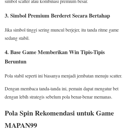
simbol scatter atau kombinasi premium besar.
3.
Simbol Premium Berderet Secara Bertahap
Jika simbol tinggi sering muncul berjejer, itu tanda ritme game
sedang stabil.
4.
Base Game Memberikan Win Tipis-Tipis
Beruntun
Pola stabil seperti ini biasanya menjadi jembatan menuju scatter.
Dengan membaca tanda-tanda ini, pemain dapat mengatur bet
dengan lebih strategis sebelum pola benar-benar memanas.
Pola Spin Rekomendasi untuk Game
MAPAN99