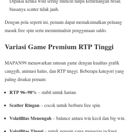
Dipakai ketika wild sering muncul tanpa kemenangan besar,
biasanya scatter tidak jauh.
Dengan pola seperti ini, pemain dapat memaksimalkan peluang
masuk free spin serta meminimalisir penggunaan saldo.
Variasi Game Premium RTP Tinggi
MAPAN99 menawarkan ratusan game dengan kualitas grafik
canggih, animasi halus, dan RTP tinggi. Beberapa kategori yang
paling disukai pemain:
RTP 96–98%
– stabil untuk harian.
Scatter Ringan
– cocok untuk berburu free spin.
Volatilitas Menengah
– balance antara win kecil dan big win.
Volatilitas Tinggi
– untuk pemain yang mengejar jackpot