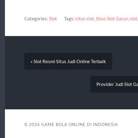
Categories:
Slot
Tags:
situs slot
,
Situs Slot Gacor
,
slot
« Slot Resmi Situs Judi Online Terbaik
Provider Judi Slot 
© 2026
GAME BOLA ONLINE DI INDONESIA