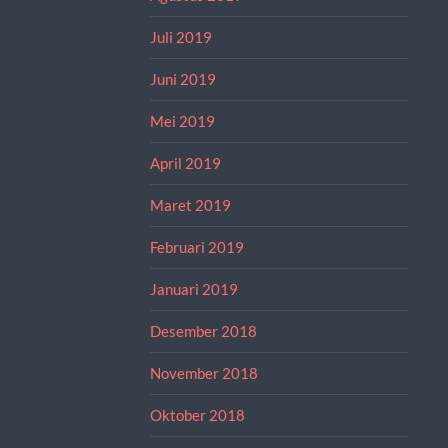
Juli 2019
Juni 2019
Mei 2019
April 2019
Maret 2019
Februari 2019
Januari 2019
Desember 2018
November 2018
Oktober 2018