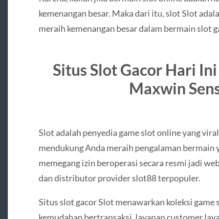
kemenangan besar. Maka dari itu, slot Slot adalah
meraih kemenangan besar dalam bermain slot g
Situs Slot Gacor Hari 
Maxwin Sens
Slot adalah penyedia game slot online yang vira
mendukung Anda meraih pengalaman bermain y
memegang izin beroperasi secara resmi jadi web
dan distributor provider slot88 terpopuler.
Situs slot gacor Slot menawarkan koleksi game s
kemudahan bertransaksi, layanan customer lay