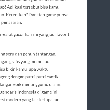
ap! Aplikasi tersebut bisa kamu
n. Keren, kan? Dan tiap game punya
n penasaran.
 slot gacor hari ini yang jadi favorit
ang seru dan penuh tantangan.
engan grafis yang memukau.
sa bikin kamu lupa waktu.
geng dengan putri-putri cantik.
langan epik menunggumu di sini.
endaris Indonesia di game ini.
si modern yang tak terlupakan.